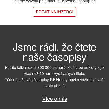
Pojďme vytvořit příjemnou a úspěšnou spolupráci.
PŘEJÍT NA INZERCI
Jsme rádi, že čtete
naše časopisy
Patříte totiž mezi 2 300 000 čtenářů, kteří čtou některý z již
více než 60 námi vydávaných titulů.
Těší nás, že vás časopisy RF Hobby baví a vážíme si vaší
trvalé přízně!
Více o nás