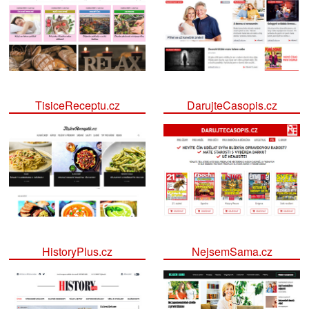
TisiceReceptu.cz
DarujteCasopis.cz
HistoryPlus.cz
NejsemSama.cz