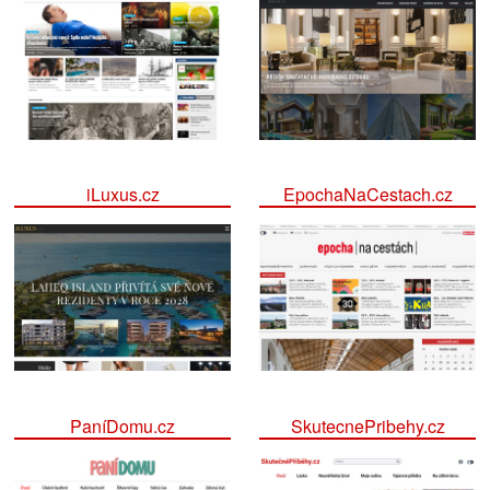
iLuxus.cz
EpochaNaCestach.cz
PaníDomu.cz
SkutecnePribehy.cz