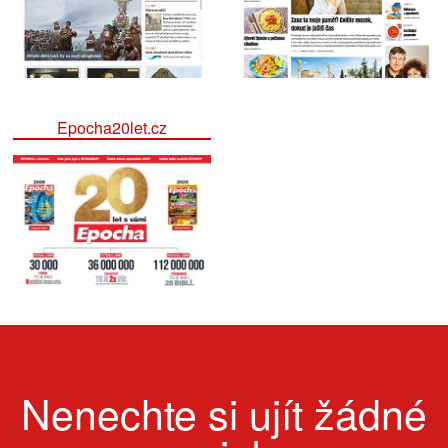
Epocha20let.cz
Nenechte si ujít žádné