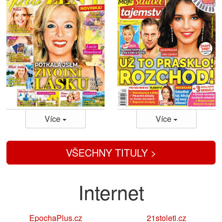
Více
Více
VŠECHNY TITULY >
Internet
EpochaPlus.cz
21stoleti.cz