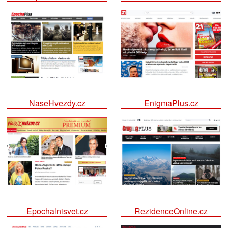
NaseHvezdy.cz
EnigmaPlus.cz
Epochalnisvet.cz
RezidenceOnline.cz