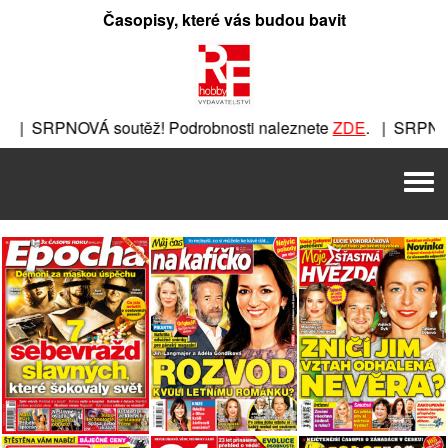
Přeskočit
Časopisy, které vás budou bavit
na
obsah
PNOVÁ soutěž! Podrobnosti naleznete
ZDE
. | SRPNOVÁ soutě
těž! Podrobnosti naleznete
ZDE
. | SRPNOVÁ soutěž! Podrob
Men
obnosti naleznete
ZDE
. | SRPNOVÁ soutěž! Podrobnosti nal