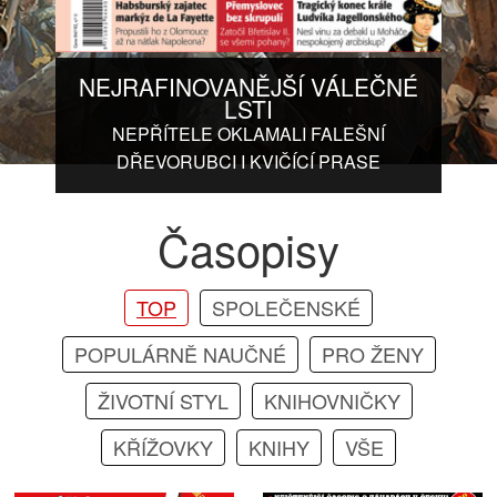
NEJRAFINOVANĚJŠÍ VÁLEČNÉ
LSTI
NEPŘÍTELE OKLAMALI FALEŠNÍ
DŘEVORUBCI I KVIČÍCÍ PRASE
Časopisy
TOP
SPOLEČENSKÉ
POPULÁRNĚ NAUČNÉ
PRO ŽENY
ŽIVOTNÍ STYL
KNIHOVNIČKY
KŘÍŽOVKY
KNIHY
VŠE