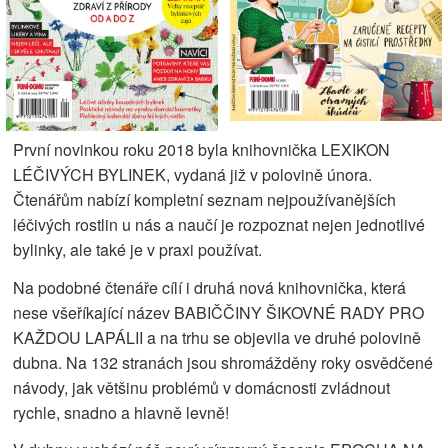
První novinkou roku 2018 byla knihovnička LEXIKON
LÉČIVÝCH BYLINEK, vydaná již v polovině února.
Čtenářům nabízí kompletní seznam nejpoužívanějších
léčivých rostlin u nás a naučí je rozpoznat nejen jednotlivé
bylinky, ale také je v praxi používat.
Na podobné čtenáře cílí i druhá nová knihovnička, která
nese všeříkající název BABIČČINY ŠIKOVNÉ RADY PRO
KAŽDOU LAPÁLII a na trhu se objevila ve druhé polovině
dubna. Na 132 stranách jsou shromážděny roky osvědčené
návody, jak většinu problémů v domácnosti zvládnout
rychle, snadno a hlavně levně!