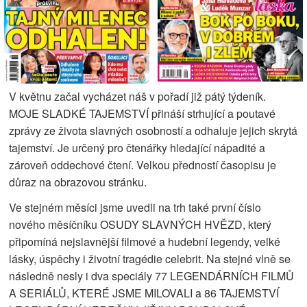
V květnu začal vycházet náš v pořadí již pátý týdeník.
MOJE SLADKÉ TAJEMSTVÍ přináší strhující a poutavé
zprávy ze života slavných osobností a odhaluje jejich skrytá
tajemství. Je určený pro čtenářky hledající nápadité a
zároveň oddechové čtení. Velkou předností časopisu je
důraz na obrazovou stránku.
Ve stejném měsíci jsme uvedli na trh také první číslo
nového měsíčníku OSUDY SLAVNÝCH HVĚZD, který
připomíná nejslavnější filmové a hudební legendy, velké
lásky, úspěchy i životní tragédie celebrit. Na stejné vlně se
následně nesly i dva speciály 77 LEGENDÁRNÍCH FILMŮ
A SERIÁLŮ, KTERÉ JSME MILOVALI a 86 TAJEMSTVÍ