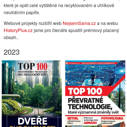
které je opět celé vytištěné na recyklovaném a uhlíkově
neutrálním papíře.
Webové projekty rozšířil web
NejsemSama.cz
a na webu
HistoryPlus.cz
jsme pro čtenáře spustili prémiový placený
obsah..
2023