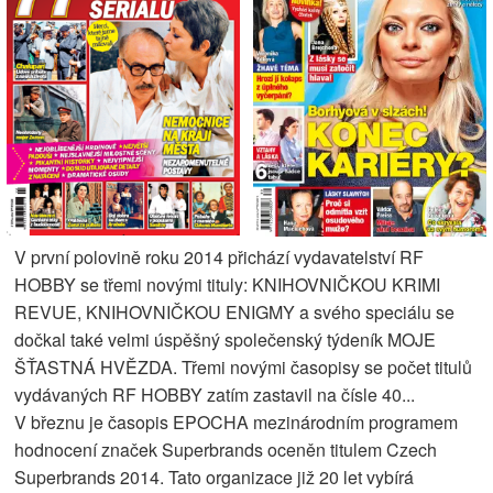
V první polovině roku 2014 přichází vydavatelství RF
HOBBY se třemi novými tituly: KNIHOVNIČKOU KRIMI
REVUE, KNIHOVNIČKOU ENIGMY a svého speciálu se
dočkal také velmi úspěšný společenský týdeník MOJE
ŠŤASTNÁ HVĚZDA. Třemi novými časopisy se počet titulů
vydávaných RF HOBBY zatím zastavil na čísle 40...
V březnu je časopis EPOCHA mezinárodním programem
hodnocení značek Superbrands oceněn titulem Czech
Superbrands 2014. Tato organizace již 20 let vybírá