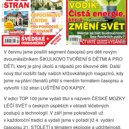
V červnu jsme posílili segment časopisů pro děti novým
dvouměsíčníkem ŠIKULKOVO TVOŘENÍ S DĚTMI A PRO
DĚTI, který je plný úkolů a nápadů pro šikovné děti. Další
nový titul rozšířil řady našich křížovkářských magazínů, kdy
jsme na přání čtenářů přišli s menším formátem časopisu a
vytvořili 132 stran LUŠTĚNÍ DO KAPSY.
V edici TOP 100 jsme vydali titul s názvem ČESKÉ MOZKY
LÉČÍ SVĚT o českých úspěších v oblasti léčebných
postupů a technologií. V září jsme pokračovali už
v každoroční tradici a vydali jsme v pořadí již 4. vydání
časopisu 21. STOLETÍ s tématem ekologie a udržitelnosti,