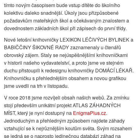
tímto novým časopisem bude vstup dítěte do školního
kolektivu daleko snadnější. Úkoly jsou přizpůsobené
požadavkům mateřských škol a očekávaným znalostem a
dovednostem základních škol při zápisech do první třídy.
Nové letošní knihovničky LEXIKON LÉČIVÝCH BYLINEK a
BABIČČINY ŠIKOVNÉ RADY zaznamenaly u čtenářů
obrovský zájem. Staly se nejúspěšnějšími knihovničkami
v historii našeho vydavatelství, a proto jsme ve stejném
duchu přistoupili k redesignu knihovničky DOMÁCÍ LÉKAŘ.
Knihovničku s přehlednějším obsahem a novou grafikou
jsme uvedli na trh v listopadu.
V roce 2018 jsme rozvíjeli obsah našich webů. Za zmínku
stojí především unikátní projekt ATLAS ZÁHADNÝCH
MÍST, který je nyní dostupný na
EnigmaPlus.cz
.
Jednoduchým a přehledným způsobem najdete záhady
vztahující se k nejrůznějším koutům světa. Svým rozsahem
se jedná se o naprosto jedinečnou databázi záhad na