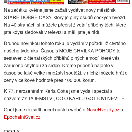
Na začátku května jsme začali vydávat nový měsíčník
STARÉ DOBRÉ ČASY, který je plný osudů českých hvězd.
Na 40 stranách si můžete přečíst životní příběhy těch, které
jste kdysi sledovali v televizi a měli jste je rádi.
Druhou novinkou tohoto roku je vydání v pořadí již čtvrtého
našeho týdeníku. Časopis MOJE CHVILKA POHODY je
sestaven z čtenářských příběhů plných emocí, které vás
zaručeně chytnou za srdce. Kromě příběhů najdete v
časopise také velké množství soutěží, v nichž můžete hrát o
ceny v celkové hodnotě přes 100 000 korun.
K 77. narozeninám Karla Gotta jsme vydali speciál s
názvem 77 TAJEMSTVÍ, CO O KARLU GOTTOVI NEVÍTE.
Opět jsme rozšířili počet našich webů o
NaseHvezdy.cz
a
EpochalniSvet.cz
.
2015