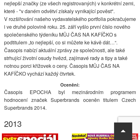
nejlepší značky (ze všech registrovaných) v konkrétní zemi,
které - "v daném odvětví získaly vynikající pověst".
V rozšiřování našeho vydavatelského portfolia pokračujeme
i ve druhé polovině roku. 25. září vyšlo první číslo nového
společenského týdeníku MŮJ ČAS NA KAFÍČKO s
podtitulem „to nejlepší, co si můžete ke kávě dát…“.
Časopis nabízí aktuální zprávy ze společnosti, ale také
strhující životní osudy hvězd, zajímavé rady a tipy a také
notnou porci křížovek o ceny. Časopis MŮJ ČAS NA
KAFÍČKO vychází každý čtvrtek.
Ocenění:
Časopis EPOCHA byl mezinárodním programem
hodnocení značek Superbrands oceněn titulem Czech
Superbrands 2014.
2013