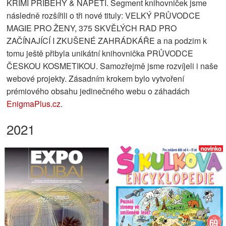
KRIMI PŘÍBĚHY & NAPĚTÍ. Segment knihovniček jsme
následně rozšířili o tři nové tituly: VELKÝ PRŮVODCE
MAGIE PRO ŽENY, 375 SKVĚLÝCH RAD PRO
ZAČÍNAJÍCÍ I ZKUŠENÉ ZAHRÁDKÁŘE a na podzim k
tomu ještě přibyla unikátní knihovnička PRŮVODCE
ČESKOU KOSMETIKOU. Samozřejmě jsme rozvíjeli i naše
webové projekty. Zásadním krokem bylo vytvoření
prémiového obsahu jedinečného webu o záhadách
EnigmaPlus.cz
.
2021