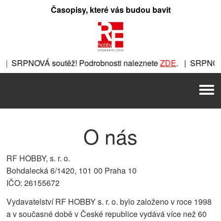
Přeskočit
Časopisy, které vás budou bavit
na
obsah
outěž! Podrobnosti naleznete
ZDE
. | SRPNOVÁ soutěž! Podr
drobnosti naleznete
ZDE
. | SRPNOVÁ soutěž! Podrobnosti n
Men
 naleznete
ZDE
. | SRPNOVÁ soutěž! Podrobnosti naleznete
O nás
RF HOBBY, s. r. o.
Bohdalecká 6/1420, 101 00 Praha 10
IČO: 26155672
Vydavatelství RF HOBBY s. r. o. bylo založeno v roce 1998
a v současné době v České republice vydává více než 60