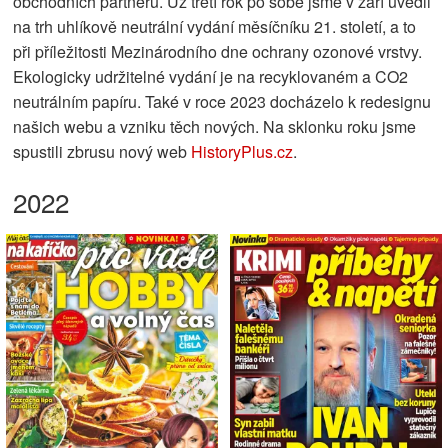
obchodních partnerů. Už třetí rok po sobě jsme v září uvedli
na trh uhlíkově neutrální vydání měsíčníku 21. století, a to
při příležitosti Mezinárodního dne ochrany ozonové vrstvy.
Ekologicky udržitelné vydání je na recyklovaném a CO2
neutrálním papíru. Také v roce 2023 docházelo k redesignu
našich webu a vzniku těch nových. Na sklonku roku jsme
spustili zbrusu nový web
HistoryPlus.cz
.
2022