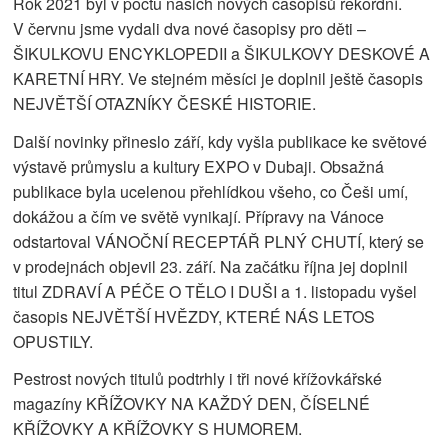
Rok 2021 byl v počtu našich nových časopisů rekordní.
V červnu jsme vydali dva nové časopisy pro děti –
ŠIKULKOVU ENCYKLOPEDII a ŠIKULKOVY DESKOVÉ A
KARETNÍ HRY. Ve stejném měsíci je doplnil ještě časopis
NEJVĚTŠÍ OTAZNÍKY ČESKÉ HISTORIE.
Další novinky přineslo září, kdy vyšla publikace ke světové
výstavě průmyslu a kultury EXPO v Dubaji. Obsažná
publikace byla ucelenou přehlídkou všeho, co Češi umí,
dokážou a čím ve světě vynikají. Přípravy na Vánoce
odstartoval VÁNOČNÍ RECEPTÁŘ PLNÝ CHUTÍ, který se
v prodejnách objevil 23. září. Na začátku října jej doplnil
titul ZDRAVÍ A PÉČE O TĚLO I DUŠI a 1. listopadu vyšel
časopis NEJVĚTŠÍ HVĚZDY, KTERÉ NÁS LETOS
OPUSTILY.
Pestrost nových titulů podtrhly i tři nové křížovkářské
magazíny KŘÍŽOVKY NA KAŽDÝ DEN, ČÍSELNÉ
KŘÍŽOVKY A KŘÍŽOVKY S HUMOREM.