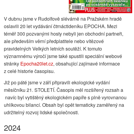
V dubnu jsme v Rudolfově slévárně na Pražském hradě
oslavili 20 let vydávání čtrnáctideníku EPOCHA. Mezi
téměř 300 pozvanými hosty nebyli jen obchodní partneři,
ale především věrní předplatitele nebo vítězové
pravidelných Velkých letních soutěží. K tomuto
významnému výročí jsme také spustili speciální webové
stránky
Epocha20let.cz
, obsahující zajímavé informace
z celé historie časopisu.
Již po páté jsme v září připravili ekologické vydání
měsíčníku 21. STOLETÍ. Časopis měl rozšířený rozsah a
navíc byl vytištěný ekologickém papíře s plně vyrovnanou
uhlíkovou bilancí. Obsah byl opět tematicky zaměřený na
udržitelný rozvoj lidské společnosti.
2024