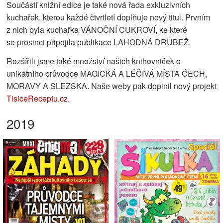
Součástí knižní edice je také nová řada exkluzivních
kuchařek, kterou každé čtvrtletí doplňuje nový titul. Prvním
z nich byla kuchařka VÁNOČNÍ CUKROVÍ, ke které
se prosinci připojila publikace LAHODNÁ DRŮBEŽ.
Rozšířili jsme také množství našich knihovniček o
unikátního průvodce MAGICKÁ A LÉČIVÁ MÍSTA ČECH,
MORAVY A SLEZSKA. Naše weby pak doplnil nový projekt
TisiceReceptu.cz
.
2019