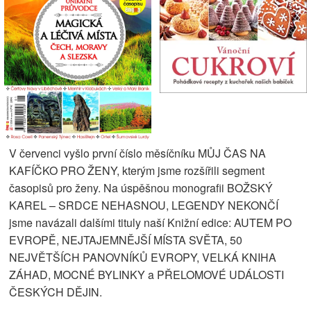
V červenci vyšlo první číslo měsíčníku MŮJ ČAS NA
KAFÍČKO PRO ŽENY, kterým jsme rozšířili segment
časopisů pro ženy. Na úspěšnou monografii BOŽSKÝ
KAREL – SRDCE NEHASNOU, LEGENDY NEKONČÍ
jsme navázali dalšími tituly naší Knižní edice: AUTEM PO
EVROPĚ, NEJTAJEMNĚJŠÍ MÍSTA SVĚTA, 50
NEJVĚTŠÍCH PANOVNÍKŮ EVROPY, VELKÁ KNIHA
ZÁHAD, MOCNÉ BYLINKY a PŘELOMOVÉ UDÁLOSTI
ČESKÝCH DĚJIN.