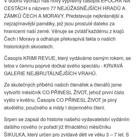
V dubnu vychází náš nový výpravný časopis EPOCHA NA
CESTÁCH s názvem 77 NEJÚŽASNĚJŠÍCH HRADŮ A
ZÁMKŮ ČECH A MORAVY. Představuje nejkrásnější a
nejzajímavější památky, jež jsou proslulé daleko za
hranicemi naší země. Věnuje se zvlášť každému z krajů
Čech i Moravy a odhaluje překvapivá fakta o našich
historických skvostech.
Časopis KRIMI REVUE, který vydáváme osmým rokem, se
letos v červnu poprvé dočkal svého speciálu - KRVAVÁ
GALERIE NEJBRUTÁLNĚJŠÍCH VRAHŮ.
Ze skutečných příběhů našich čtenářek a čtenářů jsme
vytvořili měsíčník CO PŘINESL ŽIVOT, jehož první číslo
vyšlo v květnu. Časopis CO PŘINESL ŽIVOT je plný
skvělého, poučného a místy i dojemného čtení.
Srpen se zapsal do historie našeho vydavatelství vydáním
dalšího nového (v pořadí již třináctého) měsíčníku
ŠIKULKA, který určen pro zvídavé děti ve věku 3 – 7 let. S