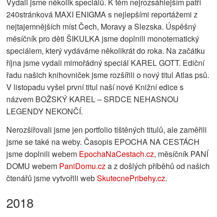
Vydali jsme několik speciálů. K těm nejrozsáhlejším patří
240stránková MAXI ENIGMA s nejlepšími reportážemi z
nejtajemnějších míst Čech, Moravy a Slezska. Úspěšný
měsíčník pro děti ŠIKULKA jsme doplnili monotematický
speciálem, který vydáváme několikrát do roka. Na začátku
října jsme vydali mimořádný speciál KAREL GOTT. Ediční
řadu našich knihovniček jsme rozšířili o nový titul Atlas psů.
V listopadu vyšel první titul naší nové Knižní edice s
názvem BOŽSKÝ KAREL – SRDCE NEHASNOU
LEGENDY NEKONČÍ.
Nerozšiřovali jsme jen portfolio tištěných titulů, ale zaměřili
jsme se také na weby. Časopis EPOCHA NA CESTÁCH
jsme doplnili webem
EpochaNaCestach.cz
, měsíčník PANÍ
DOMU webem
PaniDomu.cz
a z došlých příběhů od našich
čtenářů jsme vytvořili web
SkutecnePribehy.cz
.
2018