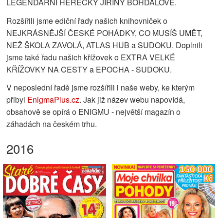
LEGENDÁRNÍ HEREČKY JIŘINY BOHDALOVÉ.
Rozšířili jsme ediční řady našich knihovniček o
NEJKRÁSNĚJŠÍ ČESKÉ POHÁDKY, CO MUSÍŠ UMĚT,
NEŽ ŠKOLA ZAVOLÁ, ATLAS HUB a SUDOKU. Doplnili
jsme také řadu našich křížovek o EXTRA VELKÉ
KŘÍŽOVKY NA CESTY a EPOCHA - SUDOKU.
V neposlední řadě jsme rozšířili i naše weby, ke kterým
přibyl
EnigmaPlus.cz
. Jak již název webu napovídá,
obsahově se opírá o ENIGMU - největší magazín o
záhadách na českém trhu.
2016