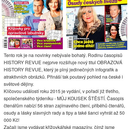
Tento rok je na novinky nebývale bohatý. Rodinu časopisů
HISTORY REVUE nejprve rozšiřuje nový titul OBRAZOVÁ
HISTORY REVUE, který je plný jedinečných infografik a
atraktivních obrázků. Přináší tak poutavý pohled na české i
světové dějiny.
Klíčovou událostí roku 2015 je vydání, v pořadí již třetího,
společenského týdeníku - MŮJ KOUSEK ŠTĚSTÍ. Časopis
čtenářům nabízí 56 stran zajímavého čtení, příběhů čtenářů,
osudy a lásky slavných rady a tipy a také šanci vyhrát až 50
000 Kč!
Začali jsme vydávat křížovkářské magazíny, čímž jsme