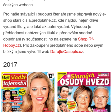
českých webech.
Pro naše stávající i budoucí čtenáře jsme připravili nový e-
shop starsicisla.predplatne.cz, kde najdou nejen dříve
vydané tituly, ale také aktuální vydání. Výhodou je
přehlednost nabízených titulů a především snadné
objednání (v současnosti ho naleznete na
Shop.Rf-
Hobby.cz
). Pro zakoupení předplatného sobě nebo svým
blízkým jsme vytvořili web
DarujteCasopis.cz
.
2017