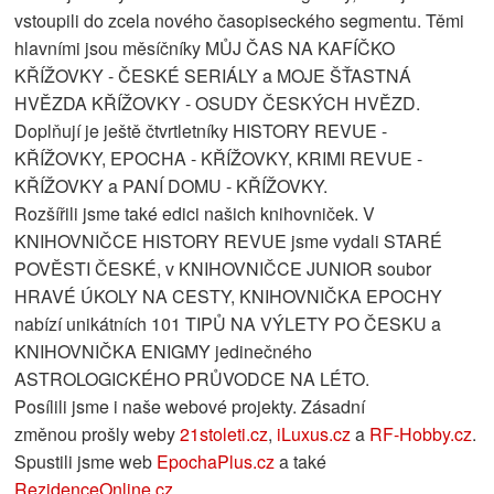
vstoupili do zcela nového časopiseckého segmentu. Těmi
hlavními jsou měsíčníky MŮJ ČAS NA KAFÍČKO
KŘÍŽOVKY - ČESKÉ SERIÁLY a MOJE ŠŤASTNÁ
HVĚZDA KŘÍŽOVKY - OSUDY ČESKÝCH HVĚZD.
Doplňují je ještě čtvrtletníky HISTORY REVUE -
KŘÍŽOVKY, EPOCHA - KŘÍŽOVKY, KRIMI REVUE -
KŘÍŽOVKY a PANÍ DOMU - KŘÍŽOVKY.
Rozšířili jsme také edici našich knihovniček. V
KNIHOVNIČCE HISTORY REVUE jsme vydali STARÉ
POVĚSTI ČESKÉ, v KNIHOVNIČCE JUNIOR soubor
HRAVÉ ÚKOLY NA CESTY, KNIHOVNIČKA EPOCHY
nabízí unikátních 101 TIPŮ NA VÝLETY PO ČESKU a
KNIHOVNIČKA ENIGMY jedinečného
ASTROLOGICKÉHO PRŮVODCE NA LÉTO.
Posílili jsme i naše webové projekty. Zásadní
změnou prošly weby
21stoleti.cz
,
iLuxus.cz
a
RF-Hobby.cz
.
Spustili jsme web
EpochaPlus.cz
a také
RezidenceOnline.cz