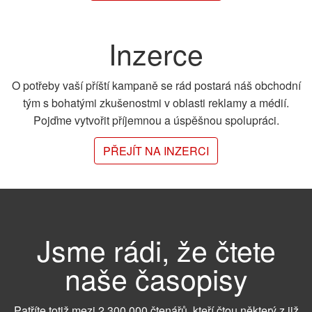
Inzerce
O potřeby vaší příští kampaně se rád postará náš obchodní
tým s bohatými zkušenostmi v oblasti reklamy a médií.
Pojďme vytvořit příjemnou a úspěšnou spolupráci.
PŘEJÍT NA INZERCI
Jsme rádi, že čtete
naše časopisy
Patříte totiž mezi 2 300 000 čtenářů, kteří čtou některý z již