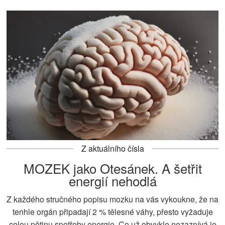
Z aktuálního čísla
MOZEK jako Otesánek. A šetřit
energií nehodlá
Z každého stručného popisu mozku na vás vykoukne, že na
tenhle orgán připadají 2 % tělesné váhy, přesto vyžaduje
celou pětinu spotřeby energie. Co už obvykle nezaznívá je