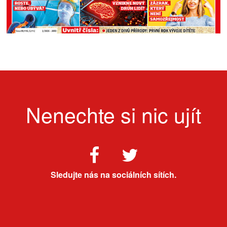
Nenechte si nic ujít
Sledujte nás na sociálních sítích.