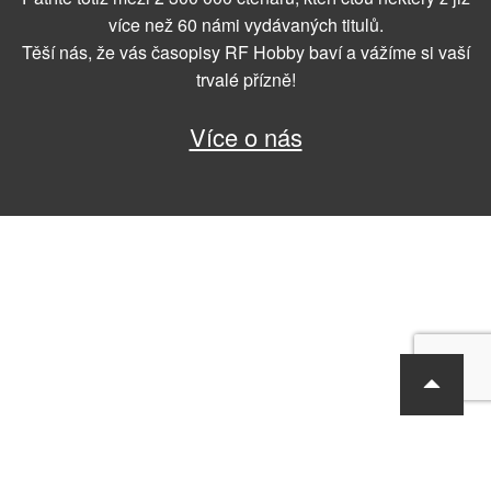
více než 60 námi vydávaných titulů.
Těší nás, že vás časopisy RF Hobby baví a vážíme si vaší
trvalé přízně!
Více o nás
RF Hobby s.r.o., Bohdalecká 6/1420, Praha 10, 101 00
tel.: 420 281 090 611, e-mail: sekretariat@rf-hobby.cz
Společnost je zapsaná v OR vedeném Městským soudem v Praze,
oddíl C, vložka 75215