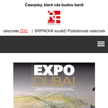
Přeskočit
Časopisy, které vás budou bavit
na
obsah
nete
ZDE
. | SRPNOVÁ soutěž! Podrobnosti naleznete
ZDE
. 
. | SRPNOVÁ soutěž! Podrobnosti naleznete
ZDE
. | SRPNOVÁ
Men
VÁ soutěž! Podrobnosti naleznete
ZDE
. | SRPNOVÁ soutěž! 