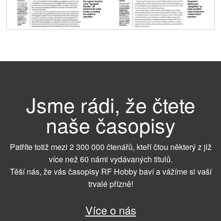
Jsme rádi, že čtete
naše časopisy
Patříte totiž mezi 2 300 000 čtenářů, kteří čtou některý z již
více než 60 námi vydávaných titulů.
Těší nás, že vás časopisy RF Hobby baví a vážíme si vaší
trvalé přízně!
Více o nás