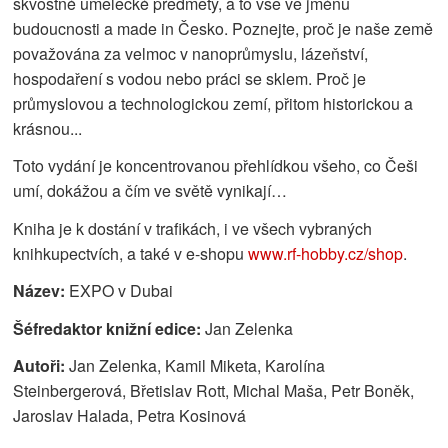
skvostné umělecké předměty, a to vše ve jménu
budoucnosti a made in Česko. Poznejte, proč je naše země
považována za velmoc v nanoprůmyslu, lázeňství,
hospodaření s vodou nebo práci se sklem. Proč je
průmyslovou a technologickou zemí, přitom historickou a
krásnou...
Toto vydání je koncentrovanou přehlídkou všeho, co Češi
umí, dokážou a čím ve světě vynikají…
Kniha je k dostání v trafikách, i ve všech vybraných
knihkupectvích, a také v e-shopu
www.rf-hobby.cz/shop
.
Název:
EXPO v Dubai
Šéfredaktor knižní edice:
Jan Zelenka
Autoři:
Jan Zelenka, Kamil Miketa, Karolína
Steinbergerová, Břetislav Rott, Michal Maša, Petr Boněk,
Jaroslav Halada, Petra Kosinová