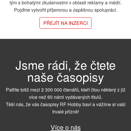
tým s bohatými zkušenostmi v oblasti reklamy a médií.
Pojďme vytvořit příjemnou a úspěšnou spolupráci.
PŘEJÍT NA INZERCI
Jsme rádi, že čtete
naše časopisy
Patříte totiž mezi 2 300 000 čtenářů, kteří čtou některý z již
více než 60 námi vydávaných titulů.
Těší nás, že vás časopisy RF Hobby baví a vážíme si vaší
trvalé přízně!
Více o nás