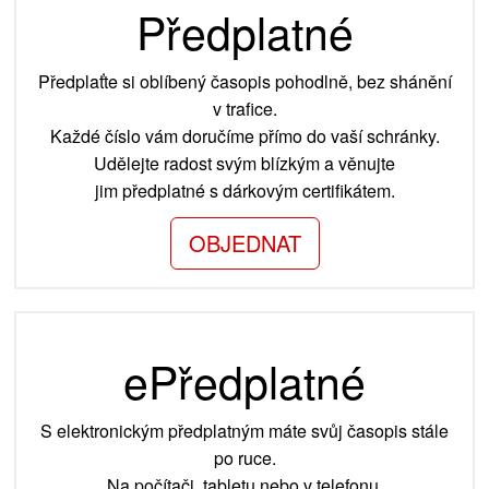
Předplatné
Předplaťte si oblíbený časopis pohodlně, bez shánění
v trafice.
Každé číslo vám doručíme přímo do vaší schránky.
Udělejte radost svým blízkým a věnujte
jim předplatné s dárkovým certifikátem.
OBJEDNAT
ePředplatné
S elektronickým předplatným máte svůj časopis stále
po ruce.
Na počítači, tabletu nebo v telefonu.