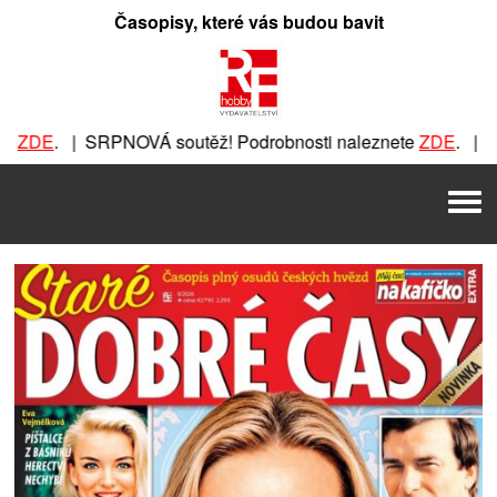
Přeskočit
Časopisy, které vás budou bavit
na
obsah
 | SRPNOVÁ soutěž! Podrobnosti naleznete
ZDE
. | SRPNOVÁ 
VÁ soutěž! Podrobnosti naleznete
ZDE
. | SRPNOVÁ soutěž! 
Men
! Podrobnosti naleznete
ZDE
. | SRPNOVÁ soutěž! Podrobnos