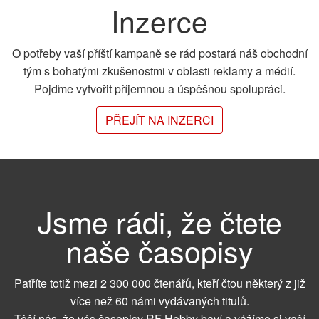
Inzerce
O potřeby vaší příští kampaně se rád postará náš obchodní
tým s bohatými zkušenostmi v oblasti reklamy a médií.
Pojďme vytvořit příjemnou a úspěšnou spolupráci.
PŘEJÍT NA INZERCI
Jsme rádi, že čtete
naše časopisy
Patříte totiž mezi 2 300 000 čtenářů, kteří čtou některý z již
více než 60 námi vydávaných titulů.
Těší nás, že vás časopisy RF Hobby baví a vážíme si vaší