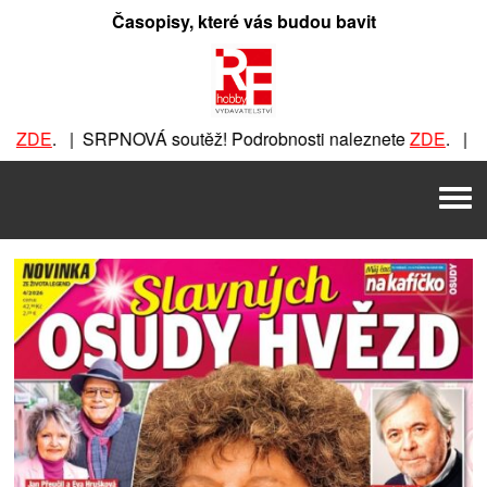
Přeskočit
Časopisy, které vás budou bavit
na
obsah
. | SRPNOVÁ soutěž! Podrobnosti naleznete
ZDE
. | SRPNOVÁ
VÁ soutěž! Podrobnosti naleznete
ZDE
. | SRPNOVÁ soutěž!
Men
! Podrobnosti naleznete
ZDE
. | SRPNOVÁ soutěž! Podrobno