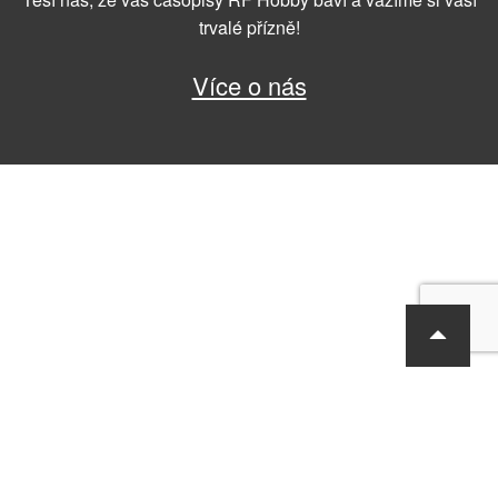
trvalé přízně!
Více o nás
RF Hobby s.r.o., Bohdalecká 6/1420, Praha 10, 101 00
tel.: 420 281 090 611, e-mail: sekretariat@rf-hobby.cz
Společnost je zapsaná v OR vedeném Městským soudem v Praze,
oddíl C, vložka 75215
Informace o zpracování osobních údajů
Všeobecné obchodní
podmínky