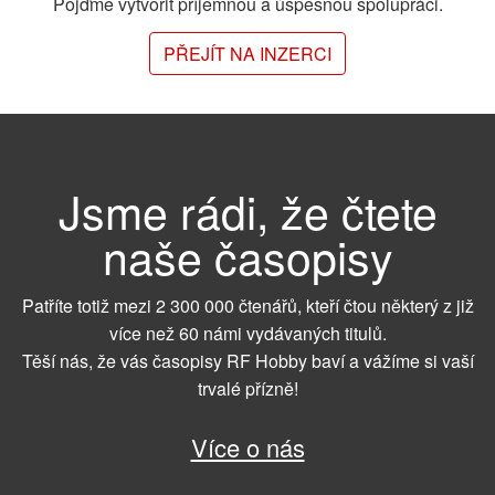
Pojďme vytvořit příjemnou a úspěšnou spolupráci.
PŘEJÍT NA INZERCI
Jsme rádi, že čtete
naše časopisy
Patříte totiž mezi 2 300 000 čtenářů, kteří čtou některý z již
více než 60 námi vydávaných titulů.
Těší nás, že vás časopisy RF Hobby baví a vážíme si vaší
trvalé přízně!
Více o nás