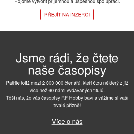
Pojďme vytvořit příjemnou a úspěšnou spolupráci.
PŘEJÍT NA INZERCI
Jsme rádi, že čtete
naše časopisy
Patříte totiž mezi 2 300 000 čtenářů, kteří čtou některý z již
více než 60 námi vydávaných titulů.
Těší nás, že vás časopisy RF Hobby baví a vážíme si vaší
trvalé přízně!
Více o nás