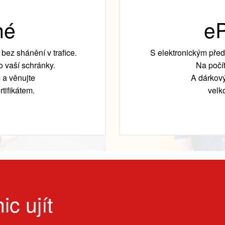
né
eP
bez shánění v trafice.
S elektronickým před
 vaší schránky.
Na počít
 a věnujte
A dárkový
tifikátem.
velk
ic ujít