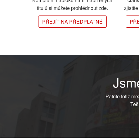
Kompletní nabídku námi nabízených
člán
titulů si můžete prohlédnout zde.
zjistít
PŘEJÍT NA PŘEDPLATNÉ
PŘE
Jsme
Patříte totiž m
Těš