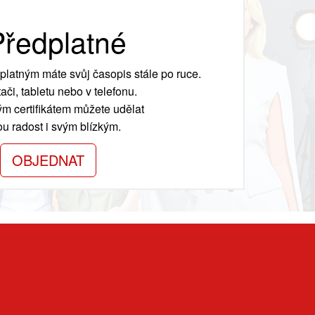
ředplatné
platným máte svůj časopis stále po ruce.
ači, tabletu nebo v telefonu.
m certifikátem můžete udělat
ou radost i svým blízkým.
OBJEDNAT