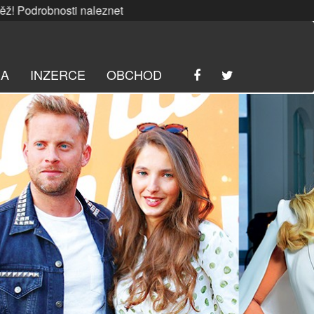
nosti naleznete
ZDE
. | SRPNOVÁ soutěž! Podrobnosti nale
RA
INZERCE
OBCHOD