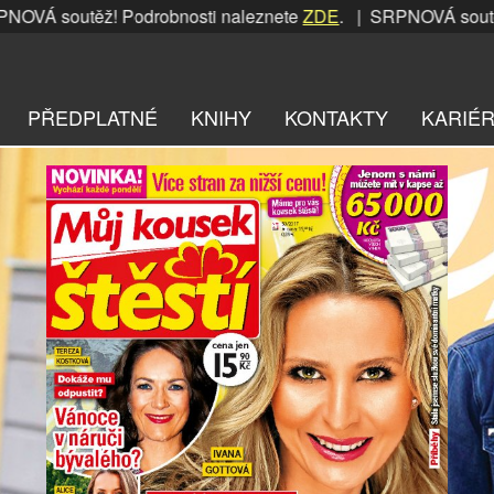
těž! Podrobnosti naleznete
ZDE
. | SRPNOVÁ soutěž! Podrob
PŘEDPLATNÉ
KNIHY
KONTAKTY
KARIÉ