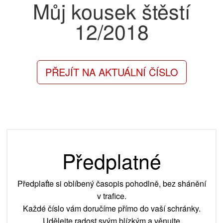
Můj kousek štěstí
12/2018
PŘEJÍT NA AKTUÁLNÍ ČÍSLO
Předplatné
Předplaťte si oblíbený časopis pohodlně, bez shánění
v trafice.
Každé číslo vám doručíme přímo do vaší schránky.
Udělejte radost svým blízkým a věnujte