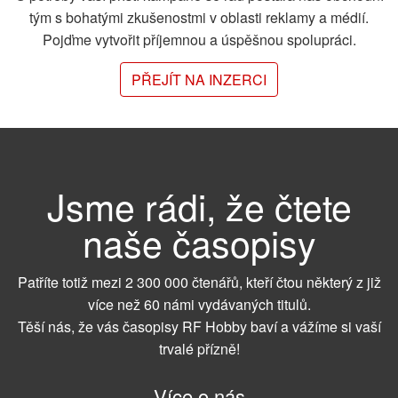
tým s bohatými zkušenostmi v oblasti reklamy a médií.
Pojďme vytvořit příjemnou a úspěšnou spolupráci.
PŘEJÍT NA INZERCI
Jsme rádi, že čtete
naše časopisy
Patříte totiž mezi 2 300 000 čtenářů, kteří čtou některý z již
více než 60 námi vydávaných titulů.
Těší nás, že vás časopisy RF Hobby baví a vážíme si vaší
trvalé přízně!
Více o nás