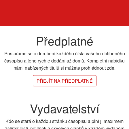
Předplatné
Postaráme se o doručení každého čísla vašeho oblíbeného
časopisu a jeho rychlé dodání až domů. Kompletní nabídku
námi nabízených titulů si můžete prohlédnout zde.
PŘEJÍT NA PŘEDPLATNÉ
Vydavatelství
Kdo se stará o každou stránku časopisu a plní ji maximem
zajímavostí, novinek a skvělých článků v každém vydaném