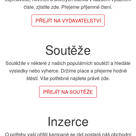
čísle, zjistíte zde. Přejeme příjemné čtení.
PŘEJÍT NA VYDAVATELSTVÍ
Soutěže
Soutěžíte v některé z našich populárních soutěží a hledáte
výsledky nebo výherce. Držíme place a přejeme hodně
štěstí. Vše potřebné najdete právě zde.
PŘEJÍT NA SOUTĚŽE
Inzerce
O potřeby vaší příští kampaně se rád postará náš obchodní