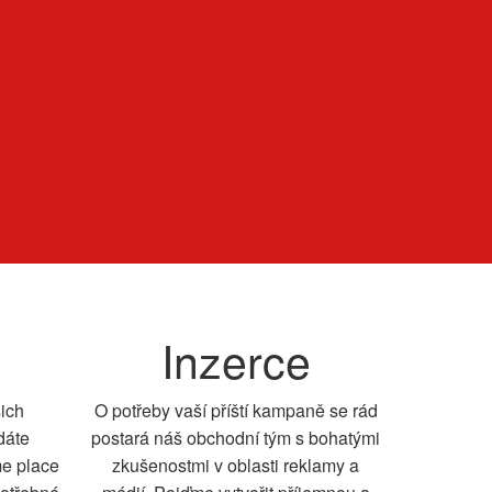
Inzerce
šich
O potřeby vaší příští kampaně se rád
dáte
postará náš obchodní tým s bohatými
me place
zkušenostmi v oblasti reklamy a