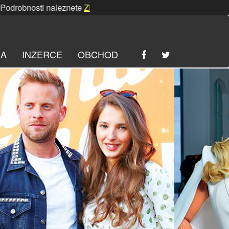
ti naleznete
ZDE
. | SRPNOVÁ soutěž! Podrobnosti nalezne
RA
INZERCE
OBCHOD