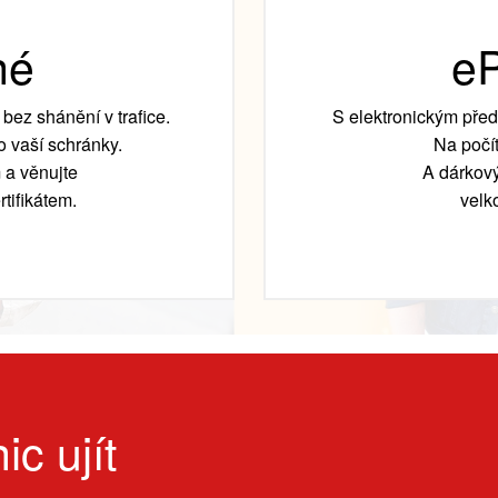
né
eP
bez shánění v trafice.
S elektronickým před
 vaší schránky.
Na počít
 a věnujte
A dárkový
tifikátem.
velk
ic ujít