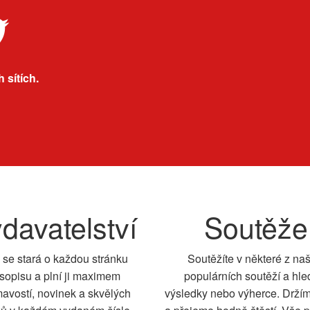
 sítích.
davatelství
Soutěže
 se stará o každou stránku
Soutěžíte v některé z na
sopisu a plní ji maximem
populárních soutěží a hle
mavostí, novinek a skvělých
výsledky nebo výherce. Drží