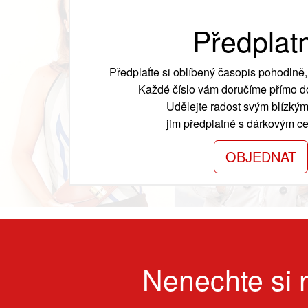
Předplat
Předplaťte si oblíbený časopis pohodlně, 
Každé číslo vám doručíme přímo do
Udělejte radost svým blízkým
jim předplatné s dárkovým cer
OBJEDNAT
Nenechte si n