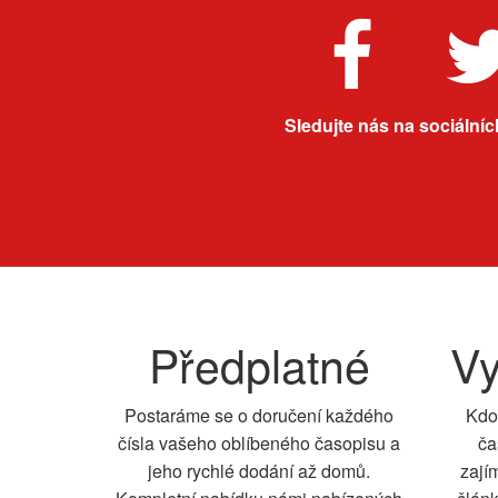
Sledujte nás na sociálních
Předplatné
Vy
Postaráme se o doručení každého
Kdo
čísla vašeho oblíbeného časopisu a
ča
jeho rychlé dodání až domů.
zají