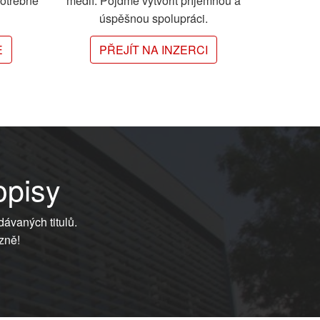
potřebné
médií. Pojďme vytvořit příjemnou a
úspěšnou spolupráci.
E
PŘEJÍT NA INZERCI
opisy
dávaných titulů.
zně!