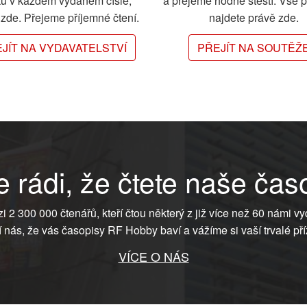
ků v každém vydaném čísle,
a přejeme hodně štěstí. Vše 
e zde. Přejeme příjemné čtení.
najdete právě zde.
JÍT NA VYDAVATELSTVÍ
PŘEJÍT NA SOUTĚŽ
 rádi, že čtete naše čas
ezi 2 300 000 čtenářů, kteří čtou některý z již více než 60 námi vy
í nás, že vás časopisy RF Hobby baví a vážíme si vaší trvalé pří
VÍCE O NÁS