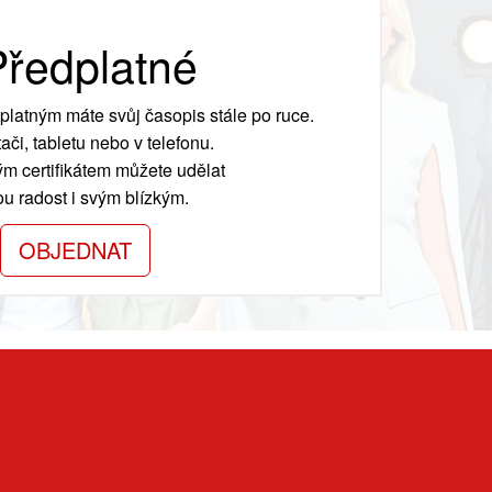
ředplatné
platným máte svůj časopis stále po ruce.
ači, tabletu nebo v telefonu.
m certifikátem můžete udělat
ou radost i svým blízkým.
OBJEDNAT