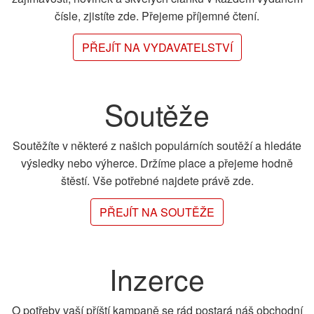
čísle, zjistíte zde. Přejeme příjemné čtení.
PŘEJÍT NA VYDAVATELSTVÍ
Soutěže
Soutěžíte v některé z našich populárních soutěží a hledáte
výsledky nebo výherce. Držíme place a přejeme hodně
štěstí. Vše potřebné najdete právě zde.
PŘEJÍT NA SOUTĚŽE
Inzerce
O potřeby vaší příští kampaně se rád postará náš obchodní