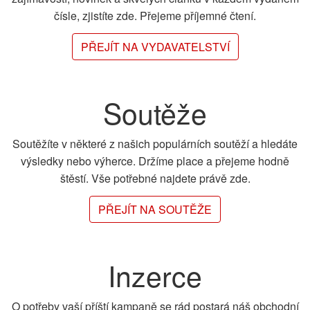
čísle, zjistíte zde. Přejeme příjemné čtení.
PŘEJÍT NA VYDAVATELSTVÍ
Soutěže
Soutěžíte v některé z našich populárních soutěží a hledáte
výsledky nebo výherce. Držíme place a přejeme hodně
štěstí. Vše potřebné najdete právě zde.
PŘEJÍT NA SOUTĚŽE
Inzerce
O potřeby vaší příští kampaně se rád postará náš obchodní