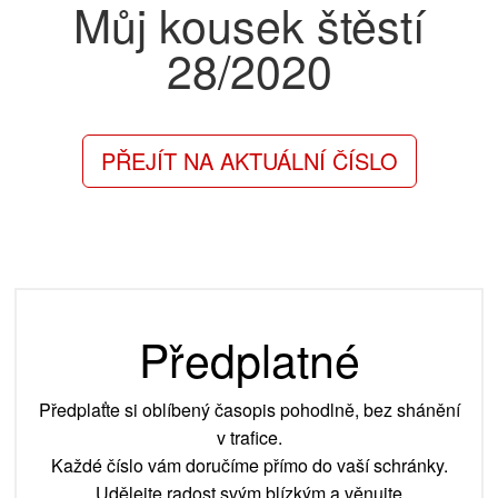
Můj kousek štěstí
28/2020
PŘEJÍT NA AKTUÁLNÍ ČÍSLO
Předplatné
Předplaťte si oblíbený časopis pohodlně, bez shánění
v trafice.
Každé číslo vám doručíme přímo do vaší schránky.
Udělejte radost svým blízkým a věnujte