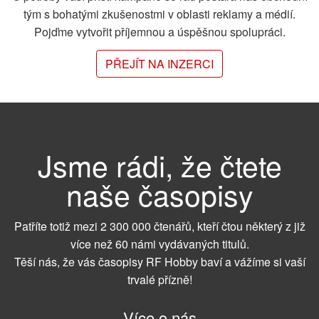
tým s bohatými zkušenostmi v oblasti reklamy a médií.
Pojďme vytvořit příjemnou a úspěšnou spolupráci.
PŘEJÍT NA INZERCI
Jsme rádi, že čtete
naše časopisy
Patříte totiž mezi 2 300 000 čtenářů, kteří čtou některý z již
více než 60 námi vydávaných titulů.
Těší nás, že vás časopisy RF Hobby baví a vážíme si vaší
trvalé přízně!
Více o nás