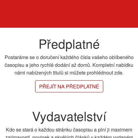
Předplatné
Postaráme se o doručení každého čísla vašeho oblíbeného
časopisu a jeho rychlé dodání až domů. Kompletní nabídku
námi nabízených titulů si můžete prohlédnout zde.
PŘEJÍT NA PŘEDPLATNÉ
Vydavatelství
Kdo se stará o každou stránku časopisu a plní ji maximem
zajímavostí, novinek a skvělých článků v každém vydaném