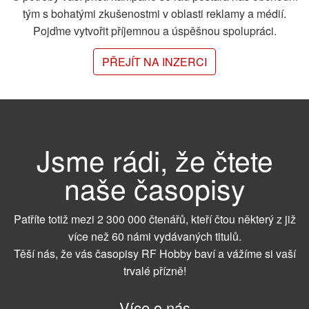
tým s bohatými zkušenostmi v oblasti reklamy a médií.
Pojďme vytvořit příjemnou a úspěšnou spolupráci.
PŘEJÍT NA INZERCI
Jsme rádi, že čtete
naše časopisy
Patříte totiž mezi 2 300 000 čtenářů, kteří čtou některý z již
více než 60 námi vydávaných titulů.
Těší nás, že vás časopisy RF Hobby baví a vážíme si vaší
trvalé přízně!
Více o nás