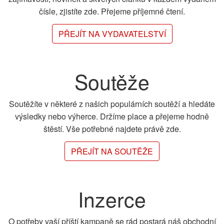
čísle, zjistíte zde. Přejeme příjemné čtení.
PŘEJÍT NA VYDAVATELSTVÍ
Soutěže
Soutěžíte v některé z našich populárních soutěží a hledáte
výsledky nebo výherce. Držíme place a přejeme hodně
štěstí. Vše potřebné najdete právě zde.
PŘEJÍT NA SOUTĚŽE
Inzerce
O potřeby vaší příští kampaně se rád postará náš obchodní