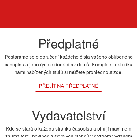
Předplatné
Postaráme se o doručení každého čísla vašeho oblíbeného
časopisu a jeho rychlé dodání až domů. Kompletní nabídku
námi nabízených titulů si můžete prohlédnout zde.
PŘEJÍT NA PŘEDPLATNÉ
Vydavatelství
Kdo se stará o každou stránku časopisu a plní ji maximem
zajímavostí, novinek a skvělých článků v každém vydaném