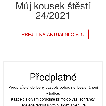
Můj kousek štěstí
24/2021
PŘEJÍT NA AKTUÁLNÍ ČÍSLO
Předplatné
Předplaťte si oblíbený časopis pohodlně, bez shánění
v trafice.
Každé číslo vám doručíme přímo do vaší schránky.
Udělejte radost svým blízkým a věnujte