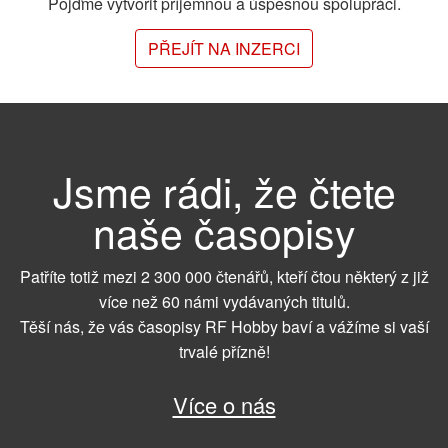
Pojďme vytvořit příjemnou a úspěšnou spolupráci.
PŘEJÍT NA INZERCI
Jsme rádi, že čtete
naše časopisy
Patříte totiž mezi 2 300 000 čtenářů, kteří čtou některý z již
více než 60 námi vydávaných titulů.
Těší nás, že vás časopisy RF Hobby baví a vážíme si vaší
trvalé přízně!
Více o nás