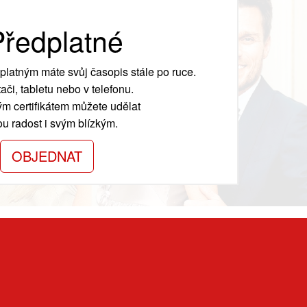
ředplatné
platným máte svůj časopis stále po ruce.
ači, tabletu nebo v telefonu.
m certifikátem můžete udělat
ou radost i svým blízkým.
OBJEDNAT