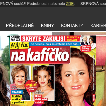
utěž! Podrobnosti naleznete
ZDE
. | SRPNOVÁ soutěž! Podro
PŘEDPLATNÉ
KNIHY
KONTAKTY
KARIÉ