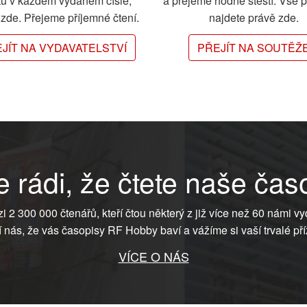
ků v každém vydaném čísle,
a přejeme hodně štěstí. Vše 
e zde. Přejeme příjemné čtení.
najdete právě zde.
JÍT NA VYDAVATELSTVÍ
PŘEJÍT NA SOUTĚŽ
 rádi, že čtete naše čas
ezi 2 300 000 čtenářů, kteří čtou některý z již více než 60 námi vy
í nás, že vás časopisy RF Hobby baví a vážíme si vaší trvalé pří
VÍCE O NÁS