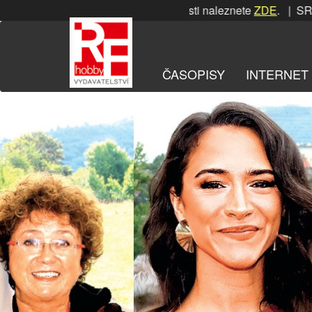
Přeskočit
SRPNOVÁ soutěž! Podrobnosti naleznete
ZDE
. | SRPNOVÁ so
na
obsah
ČASOPISY
INTERNET