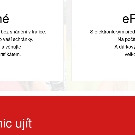
né
eP
bez shánění v trafice.
S elektronickým před
 vaší schránky.
Na počít
 a věnujte
A dárkový
tifikátem.
velk
ic ujít