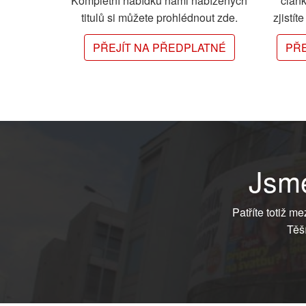
Kompletní nabídku námi nabízených
člán
titulů si můžete prohlédnout zde.
zjistít
PŘEJÍT NA PŘEDPLATNÉ
PŘE
Jsme
Patříte totiž m
Těš