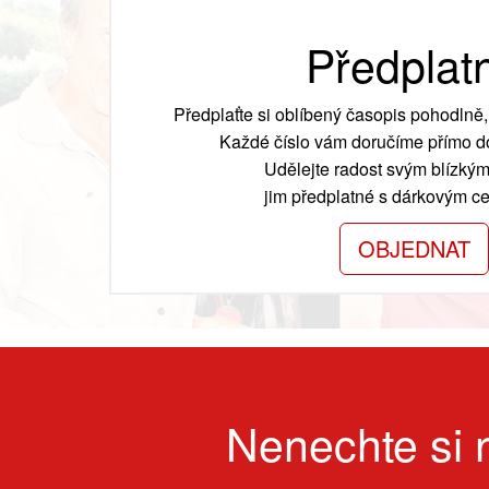
Předplat
Předplaťte si oblíbený časopis pohodlně, 
Každé číslo vám doručíme přímo do
Udělejte radost svým blízkým
jim předplatné s dárkovým cer
OBJEDNAT
Nenechte si n