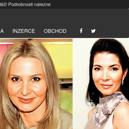
bnosti naleznete
ZDE
. | SRPNOVÁ soutěž! Podrobnosti nale
RA
INZERCE
OBCHOD