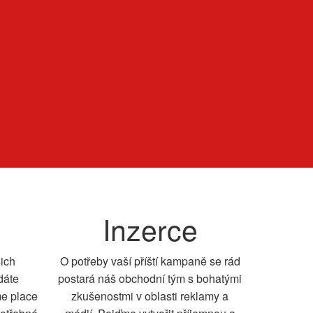
Inzerce
šich
O potřeby vaší příští kampaně se rád
dáte
postará náš obchodní tým s bohatými
me place
zkušenostmi v oblasti reklamy a