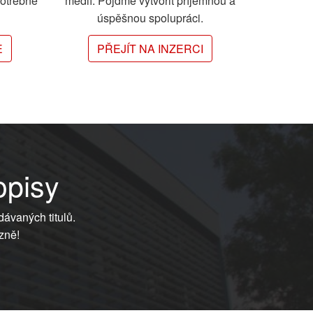
potřebné
médií. Pojďme vytvořit příjemnou a
úspěšnou spolupráci.
E
PŘEJÍT NA INZERCI
opisy
dávaných titulů.
zně!