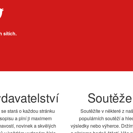
 sítích.
davatelství
Soutěže
 se stará o každou stránku
Soutěžíte v některé z na
sopisu a plní ji maximem
populárních soutěží a hle
mavostí, novinek a skvělých
výsledky nebo výherce. Drží