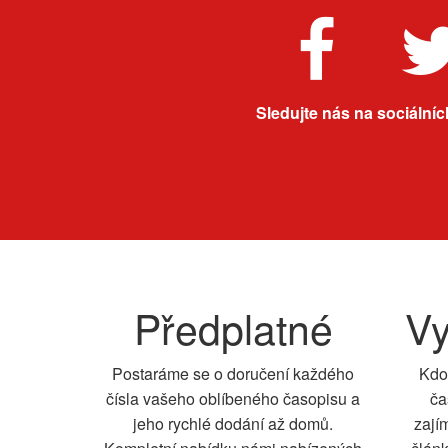
Sledujte nás na sociálních
Předplatné
Vy
Postaráme se o doručení každého
Kdo
čísla vašeho oblíbeného časopisu a
ča
jeho rychlé dodání až domů.
zají