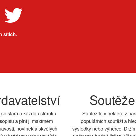
 sítích.
davatelství
Soutěže
 se stará o každou stránku
Soutěžíte v některé z na
sopisu a plní ji maximem
populárních soutěží a hle
mavostí, novinek a skvělých
výsledky nebo výherce. Drží