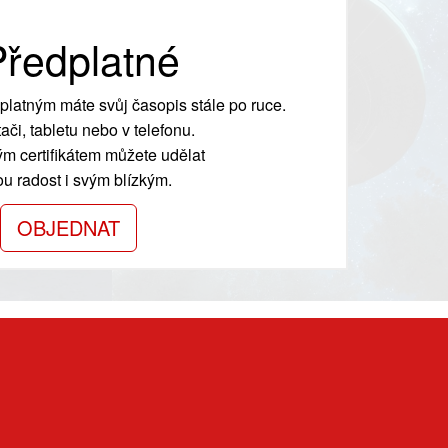
ředplatné
platným máte svůj časopis stále po ruce.
ači, tabletu nebo v telefonu.
m certifikátem můžete udělat
ou radost i svým blízkým.
OBJEDNAT