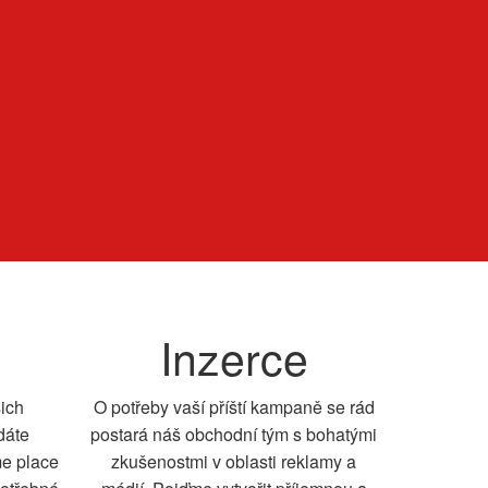
Inzerce
šich
O potřeby vaší příští kampaně se rád
dáte
postará náš obchodní tým s bohatými
me place
zkušenostmi v oblasti reklamy a