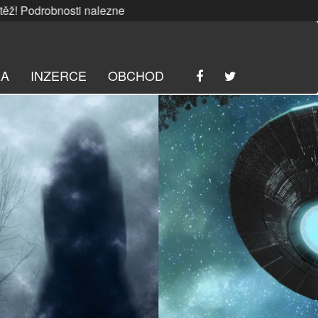
bnosti naleznete
ZDE
. | SRPNOVÁ soutěž! Podrobnosti nale
RA
INZERCE
OBCHOD