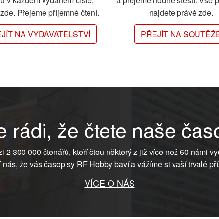
ků v každém vydaném čísle,
a přejeme hodně štěstí. Vše 
e zde. Přejeme příjemné čtení.
najdete právě zde.
JÍT NA VYDAVATELSTVÍ
PŘEJÍT NA SOUTĚŽ
 rádi, že čtete naše čas
ezi 2 300 000 čtenářů, kteří čtou některý z již více než 60 námi vy
í nás, že vás časopisy RF Hobby baví a vážíme si vaší trvalé pří
VÍCE O NÁS