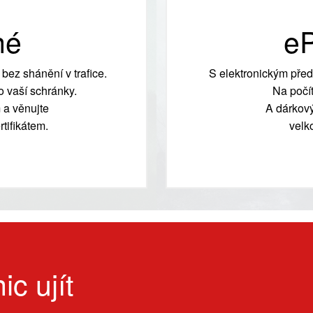
né
eP
bez shánění v trafice.
S elektronickým před
 vaší schránky.
Na počít
 a věnujte
A dárkový
tifikátem.
velk
ic ujít