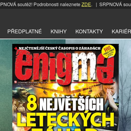
těž! Podrobnosti naleznete
ZDE
. | SRPNOVÁ soutěž! Podro
PŘEDPLATNÉ
KNIHY
KONTAKTY
KARIÉ