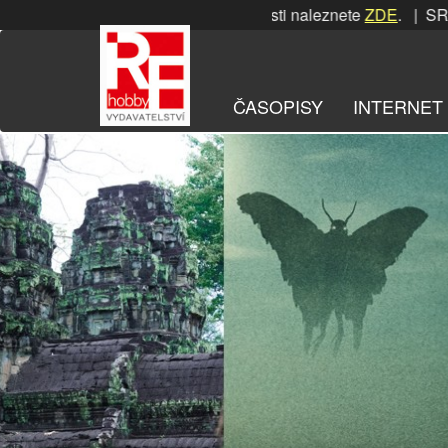
Přeskočit
SRPNOVÁ soutěž! Podrobnosti naleznete
ZDE
. | SRPNOVÁ sou
na
obsah
ČASOPISY
INTERNET