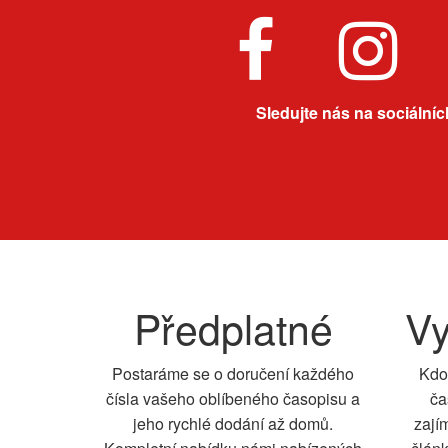
Sledujte nás na sociálních
Předplatné
Vy
Postaráme se o doručení každého
Kdo
čísla vašeho oblíbeného časopisu a
ča
jeho rychlé dodání až domů.
zají