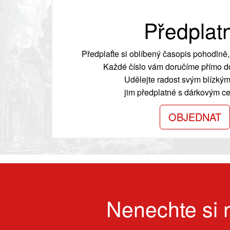
Předplat
Předplaťte si oblíbený časopis pohodlně, 
Každé číslo vám doručíme přímo do
Udělejte radost svým blízkým
jim předplatné s dárkovým cer
OBJEDNAT
Nenechte si n