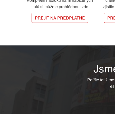
Kompletní nabídku námi nabízených
člán
titulů si můžete prohlédnout zde.
zjistít
PŘEJÍT NA PŘEDPLATNÉ
PŘE
Jsme
Patříte totiž m
Těš