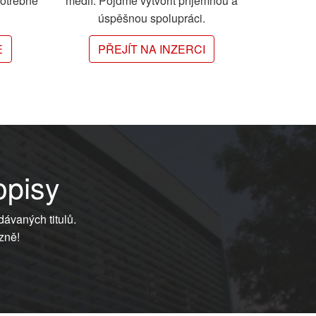
potřebné
médií. Pojďme vytvořit příjemnou a
úspěšnou spolupráci.
E
PŘEJÍT NA INZERCI
opisy
dávaných titulů.
zně!