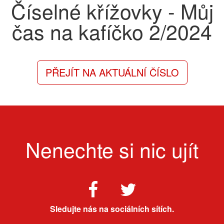
Číselné křížovky - Můj
čas na kafíčko
2/2024
PŘEJÍT NA AKTUÁLNÍ ČÍSLO
Nenechte si nic ujít
Sledujte nás na sociálních sítích.