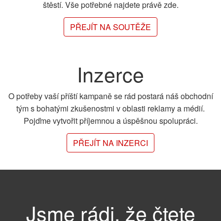
štěstí. Vše potřebné najdete právě zde.
PŘEJÍT NA SOUTĚŽE
Inzerce
O potřeby vaší příští kampaně se rád postará náš obchodní
tým s bohatými zkušenostmi v oblasti reklamy a médií.
Pojďme vytvořit příjemnou a úspěšnou spolupráci.
PŘEJÍT NA INZERCI
Jsme rádi, že čtete