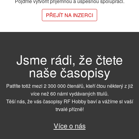
Pojďme vytvořit příjemnou a úspěšnou spolupráci.
PŘEJÍT NA INZERCI
Jsme rádi, že čtete
naše časopisy
Patříte totiž mezi 2 300 000 čtenářů, kteří čtou některý z již
více než 60 námi vydávaných titulů.
Těší nás, že vás časopisy RF Hobby baví a vážíme si vaší
trvalé přízně!
Více o nás