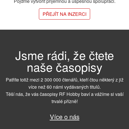
Pojďme vytvořit příjemnou a úspěšnou spolupráci.
PŘEJÍT NA INZERCI
Jsme rádi, že čtete
naše časopisy
Patříte totiž mezi 2 300 000 čtenářů, kteří čtou některý z již
více než 60 námi vydávaných titulů.
Těší nás, že vás časopisy RF Hobby baví a vážíme si vaší
trvalé přízně!
Více o nás