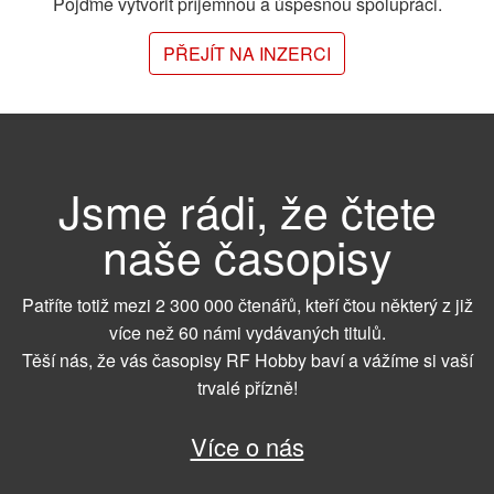
Pojďme vytvořit příjemnou a úspěšnou spolupráci.
PŘEJÍT NA INZERCI
Jsme rádi, že čtete
naše časopisy
Patříte totiž mezi 2 300 000 čtenářů, kteří čtou některý z již
více než 60 námi vydávaných titulů.
Těší nás, že vás časopisy RF Hobby baví a vážíme si vaší
trvalé přízně!
Více o nás