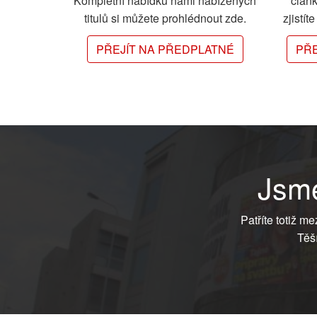
Kompletní nabídku námi nabízených
člán
titulů si můžete prohlédnout zde.
zjistít
PŘEJÍT NA PŘEDPLATNÉ
PŘE
Jsme
Patříte totiž m
Těš