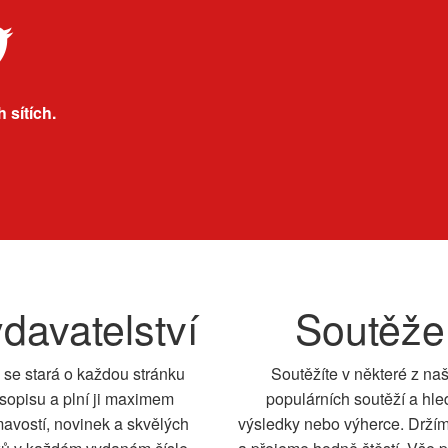
 sítích.
davatelství
Soutěže
 se stará o každou stránku
Soutěžíte v některé z na
sopisu a plní ji maximem
populárních soutěží a hle
mavostí, novinek a skvělých
výsledky nebo výherce. Drží