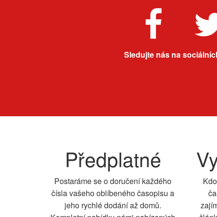
Sledujte nás na sociálních
Předplatné
Vy
Postaráme se o doručení každého
Kdo
čísla vašeho oblíbeného časopisu a
ča
jeho rychlé dodání až domů.
zají