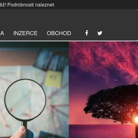
nosti naleznete
ZDE
. | SRPNOVÁ soutěž! Podrobnosti nale
RA
INZERCE
OBCHOD