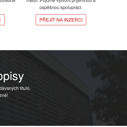
potřebné
médií. Pojďme vytvořit příjemnou a
úspěšnou spolupráci.
E
PŘEJÍT NA INZERCI
opisy
dávaných titulů.
zně!