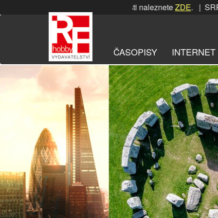
Přeskočit
RPNOVÁ soutěž! Podrobnosti naleznete
ZDE
. | SRPNOVÁ sou
na
obsah
ČASOPISY
INTERNET