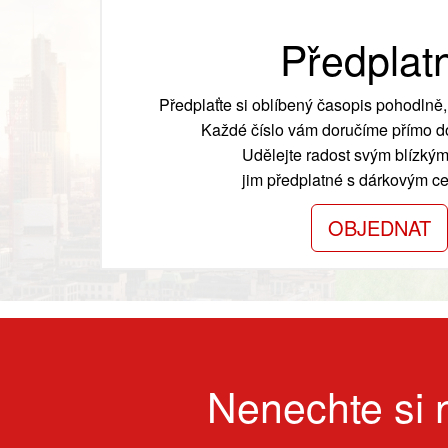
Předplat
Předplaťte si oblíbený časopis pohodlně, 
Každé číslo vám doručíme přímo do
Udělejte radost svým blízkým
jim předplatné s dárkovým cer
OBJEDNAT
Nenechte si n