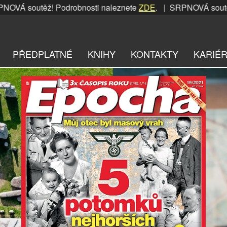
těž! Podrobnosti naleznete
ZDE
. | SRPNOVÁ soutěž! Podrob
PŘEDPLATNÉ
KNIHY
KONTAKTY
KARIÉ