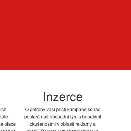
Inzerce
šich
O potřeby vaší příští kampaně se rád
dáte
postará náš obchodní tým s bohatými
me place
zkušenostmi v oblasti reklamy a