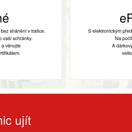
né
eP
bez shánění v trafice.
S elektronickým před
 vaší schránky.
Na počít
 a věnujte
A dárkový
tifikátem.
velk
ic ujít