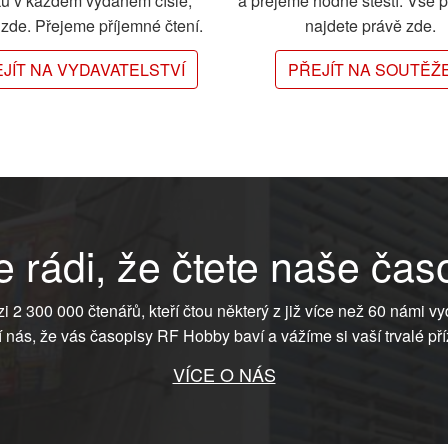
ků v každém vydaném čísle,
a přejeme hodně štěstí. Vše 
e zde. Přejeme příjemné čtení.
najdete právě zde.
JÍT NA VYDAVATELSTVÍ
PŘEJÍT NA SOUTĚŽ
 rádi, že čtete naše čas
ezi 2 300 000 čtenářů, kteří čtou některý z již více než 60 námi vy
í nás, že vás časopisy RF Hobby baví a vážíme si vaší trvalé pří
VÍCE O NÁS