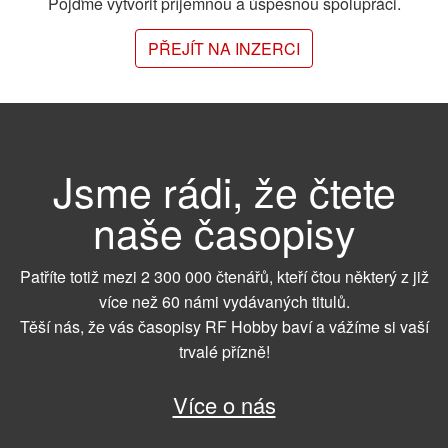
Pojďme vytvořit příjemnou a úspěšnou spolupráci.
PŘEJÍT NA INZERCI
Jsme rádi, že čtete
naše časopisy
Patříte totiž mezi 2 300 000 čtenářů, kteří čtou některý z již
více než 60 námi vydávaných titulů.
Těší nás, že vás časopisy RF Hobby baví a vážíme si vaší
trvalé přízně!
Více o nás