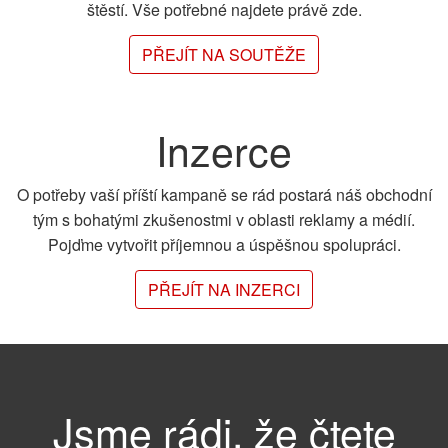
štěstí. Vše potřebné najdete právě zde.
PŘEJÍT NA SOUTĚŽE
Inzerce
O potřeby vaší příští kampaně se rád postará náš obchodní
tým s bohatými zkušenostmi v oblasti reklamy a médií.
Pojďme vytvořit příjemnou a úspěšnou spolupráci.
PŘEJÍT NA INZERCI
Jsme rádi, že čtete