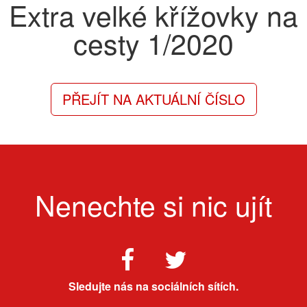
Extra velké křížovky na
cesty
1/2020
PŘEJÍT NA AKTUÁLNÍ ČÍSLO
Nenechte si nic ujít
Sledujte nás na sociálních sítích.