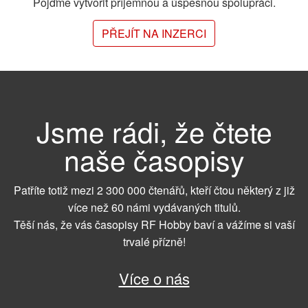
Pojďme vytvořit příjemnou a úspěšnou spolupráci.
PŘEJÍT NA INZERCI
Jsme rádi, že čtete
naše časopisy
Patříte totiž mezi 2 300 000 čtenářů, kteří čtou některý z již
více než 60 námi vydávaných titulů.
Těší nás, že vás časopisy RF Hobby baví a vážíme si vaší
trvalé přízně!
Více o nás