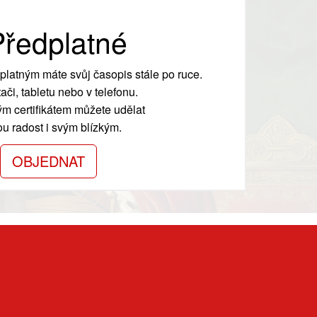
ředplatné
platným máte svůj časopis stále po ruce.
ači, tabletu nebo v telefonu.
m certifikátem můžete udělat
ou radost i svým blízkým.
OBJEDNAT