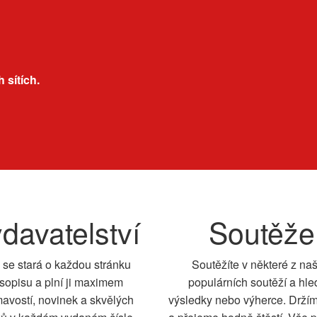
 sítích.
davatelství
Soutěže
 se stará o každou stránku
Soutěžíte v některé z na
sopisu a plní ji maximem
populárních soutěží a hle
mavostí, novinek a skvělých
výsledky nebo výherce. Drží