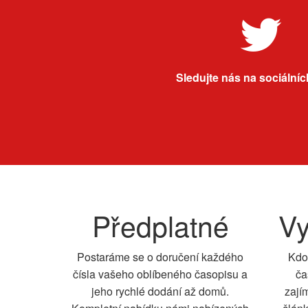
Sledujte nás na sociálních
Předplatné
Vy
Postaráme se o doručení každého
Kdo
čísla vašeho oblíbeného časopisu a
ča
jeho rychlé dodání až domů.
zají