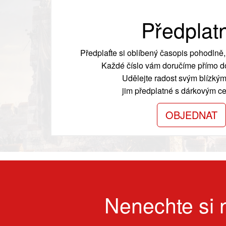
Předplat
Předplaťte si oblíbený časopis pohodlně, 
Každé číslo vám doručíme přímo do
Udělejte radost svým blízkým
jim předplatné s dárkovým cer
OBJEDNAT
Nenechte si n