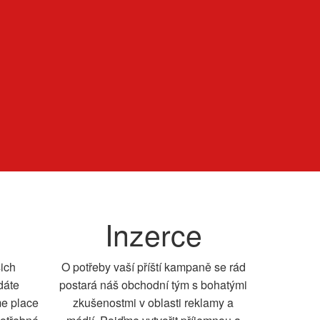
Inzerce
šich
O potřeby vaší příští kampaně se rád
dáte
postará náš obchodní tým s bohatými
me place
zkušenostmi v oblasti reklamy a