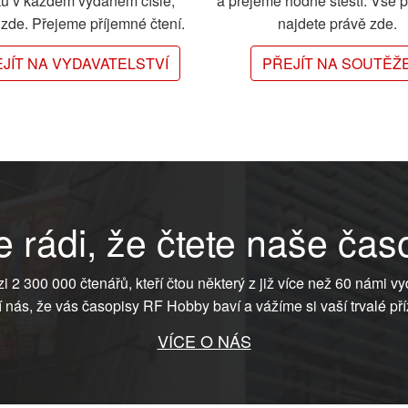
ků v každém vydaném čísle,
a přejeme hodně štěstí. Vše 
e zde. Přejeme příjemné čtení.
najdete právě zde.
JÍT NA VYDAVATELSTVÍ
PŘEJÍT NA SOUTĚŽ
 rádi, že čtete naše čas
ezi 2 300 000 čtenářů, kteří čtou některý z již více než 60 námi vy
í nás, že vás časopisy RF Hobby baví a vážíme si vaší trvalé pří
VÍCE O NÁS