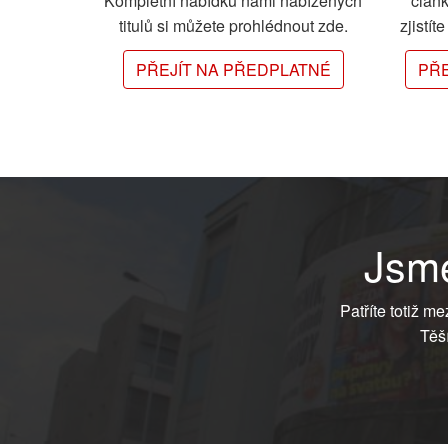
Kompletní nabídku námi nabízených
člán
titulů si můžete prohlédnout zde.
zjistít
PŘEJÍT NA PŘEDPLATNÉ
PŘE
Jsme
Patříte totiž m
Těš