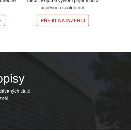
potřebné
médií. Pojďme vytvořit příjemnou a
úspěšnou spolupráci.
E
PŘEJÍT NA INZERCI
opisy
dávaných titulů.
zně!