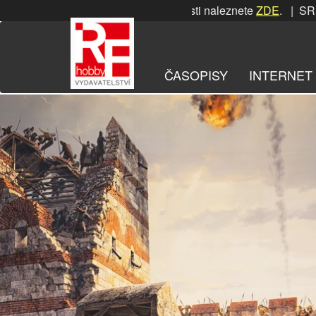
Přeskočit
SRPNOVÁ soutěž! Podrobnosti naleznete
ZDE
. | SRPNOVÁ so
na
obsah
ČASOPISY
INTERNET