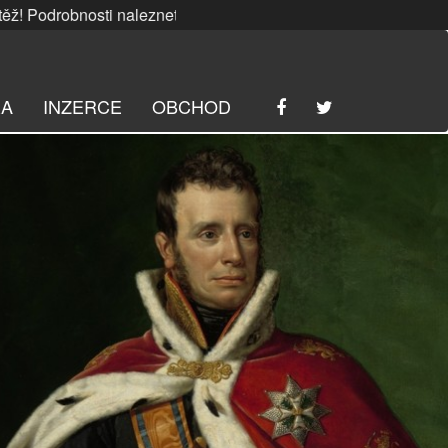
bnosti naleznete
ZDE
. | SRPNOVÁ soutěž! Podrobnosti nale
RA
INZERCE
OBCHOD