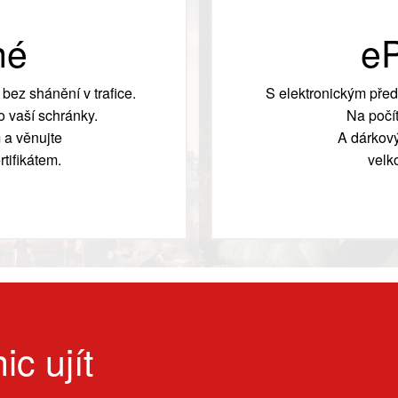
né
eP
bez shánění v trafice.
S elektronickým před
 vaší schránky.
Na počít
 a věnujte
A dárkový
tifikátem.
velk
ic ujít