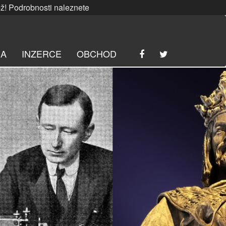
nosti naleznete
ZDE
. | SRPNOVÁ soutěž! Podrobnosti nalez
RA
INZERCE
OBCHOD