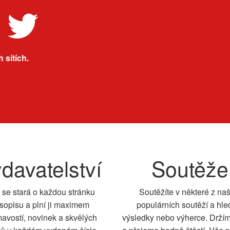
 sítích.
davatelství
Soutěže
 se stará o každou stránku
Soutěžíte v některé z na
sopisu a plní ji maximem
populárních soutěží a hle
mavostí, novinek a skvělých
výsledky nebo výherce. Drží