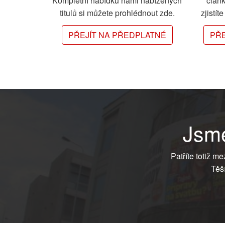
Kompletní nabídku námi nabízených
člán
titulů si můžete prohlédnout zde.
zjistít
PŘEJÍT NA PŘEDPLATNÉ
PŘE
Jsme
Patříte totiž m
Těš