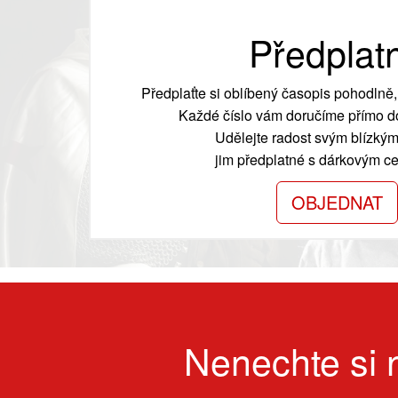
Předplat
Předplaťte si oblíbený časopis pohodlně, 
Každé číslo vám doručíme přímo do
Udělejte radost svým blízkým
jim předplatné s dárkovým cer
OBJEDNAT
Nenechte si n