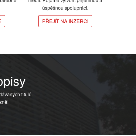
potřebné
médií. Pojďme vytvořit příjemnou a
úspěšnou spolupráci.
E
PŘEJÍT NA INZERCI
opisy
dávaných titulů.
zně!