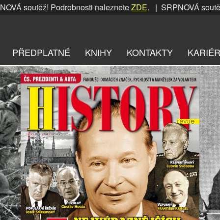
těž! Podrobnosti naleznete
ZDE
. | SRPNOVÁ soutěž! Podrob
PŘEDPLATNÉ
KNIHY
KONTAKTY
KARIÉ