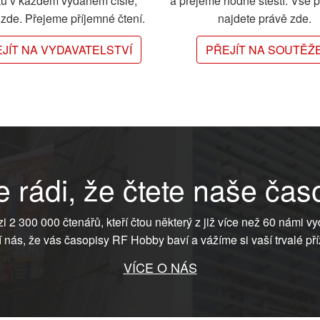
ků v každém vydaném čísle,
a přejeme hodně štěstí. Vše 
e zde. Přejeme příjemné čtení.
najdete právě zde.
JÍT NA VYDAVATELSTVÍ
PŘEJÍT NA SOUTĚŽ
 rádi, že čtete naše čas
ezi 2 300 000 čtenářů, kteří čtou některý z již více než 60 námi vy
í nás, že vás časopisy RF Hobby baví a vážíme si vaší trvalé pří
VÍCE O NÁS