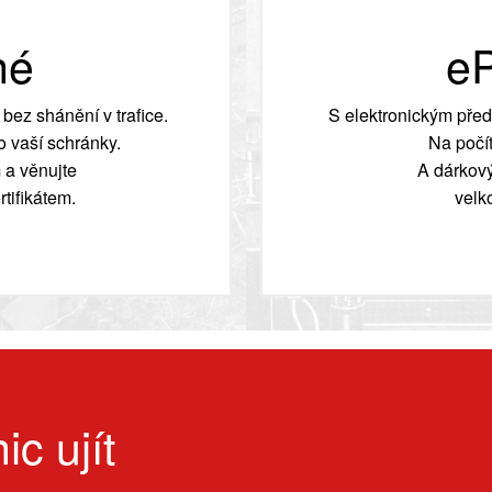
né
eP
bez shánění v trafice.
S elektronickým před
 vaší schránky.
Na počít
 a věnujte
A dárkový
tifikátem.
velk
ic ujít