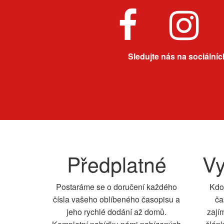
Sledujte nás na sociálních
Předplatné
Vy
Postaráme se o doručení každého
Kdo
čísla vašeho oblíbeného časopisu a
ča
jeho rychlé dodání až domů.
zají