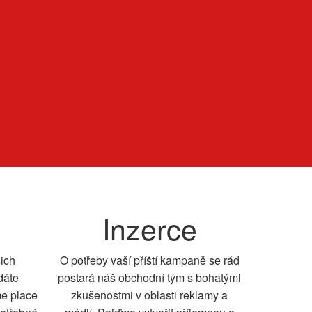
Inzerce
šich
O potřeby vaší příští kampaně se rád
dáte
postará náš obchodní tým s bohatými
me place
zkušenostmi v oblasti reklamy a