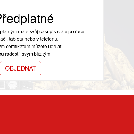
ředplatné
platným máte svůj časopis stále po ruce.
ači, tabletu nebo v telefonu.
m certifikátem můžete udělat
ou radost i svým blízkým.
OBJEDNAT