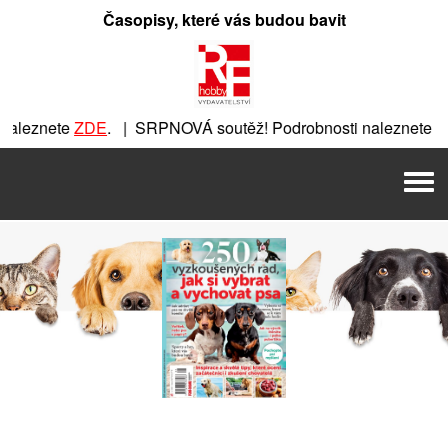
Přeskočit
Časopisy, které vás budou bavit
na
obsah
aleznete
ZDE
. | SRPNOVÁ soutěž! Podrobnosti naleznete
ZD
ZDE
. | SRPNOVÁ soutěž! Podrobnosti naleznete
ZDE
. | SRP
Men
RPNOVÁ soutěž! Podrobnosti naleznete
ZDE
. | SRPNOVÁ sout