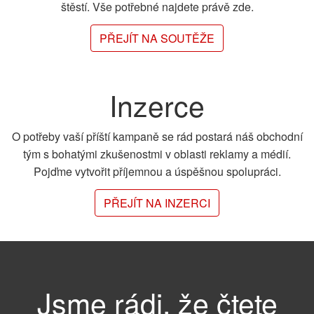
štěstí. Vše potřebné najdete právě zde.
PŘEJÍT NA SOUTĚŽE
Inzerce
O potřeby vaší příští kampaně se rád postará náš obchodní
tým s bohatými zkušenostmi v oblasti reklamy a médií.
Pojďme vytvořit příjemnou a úspěšnou spolupráci.
PŘEJÍT NA INZERCI
Jsme rádi, že čtete