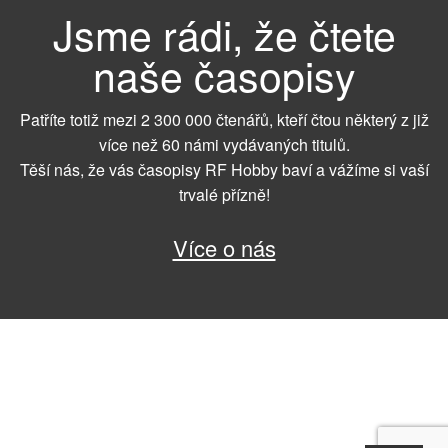
Jsme rádi, že čtete
naše časopisy
Patříte totiž mezi 2 300 000 čtenářů, kteří čtou některý z již
více než 60 námi vydávaných titulů.
Těší nás, že vás časopisy RF Hobby baví a vážíme si vaší
trvalé přízně!
Více o nás