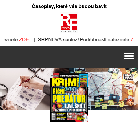
Přeskočit
Časopisy, které vás budou bavit
na
obsah
ete
ZDE
. | SRPNOVÁ soutěž! Podrobnosti naleznete
ZDE
. | 
| SRPNOVÁ soutěž! Podrobnosti naleznete
ZDE
. | SRPNOVÁ 
Men
 soutěž! Podrobnosti naleznete
ZDE
. | SRPNOVÁ soutěž! P