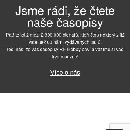
Jsme rádi, že čtete
naše časopisy
Patříte totiž mezi 2 300 000 čtenářů, kteří čtou některý z již
více než 60 námi vydávaných titulů.
Těší nás, že vás časopisy RF Hobby baví a vážíme si vaší
trvalé přízně!
Více o nás