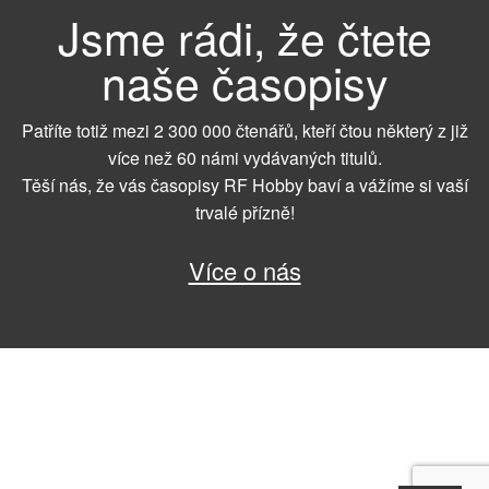
Jsme rádi, že čtete
naše časopisy
Patříte totiž mezi 2 300 000 čtenářů, kteří čtou některý z již
více než 60 námi vydávaných titulů.
Těší nás, že vás časopisy RF Hobby baví a vážíme si vaší
trvalé přízně!
Více o nás