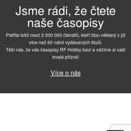
Jsme rádi, že čtete
naše časopisy
Patříte totiž mezi 2 300 000 čtenářů, kteří čtou některý z již
více než 60 námi vydávaných titulů.
Těší nás, že vás časopisy RF Hobby baví a vážíme si vaší
trvalé přízně!
Více o nás