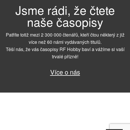
Jsme rádi, že čtete
naše časopisy
Patříte totiž mezi 2 300 000 čtenářů, kteří čtou některý z již
více než 60 námi vydávaných titulů.
Těší nás, že vás časopisy RF Hobby baví a vážíme si vaší
trvalé přízně!
Více o nás