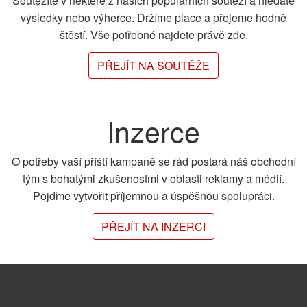
Soutěžíte v některé z našich populárních soutěží a hledáte
výsledky nebo výherce. Držíme place a přejeme hodně
štěstí. Vše potřebné najdete právě zde.
PŘEJÍT NA SOUTĚŽE
Inzerce
O potřeby vaší příští kampaně se rád postará náš obchodní
tým s bohatými zkušenostmi v oblasti reklamy a médií.
Pojďme vytvořit příjemnou a úspěšnou spolupráci.
PŘEJÍT NA INZERCI