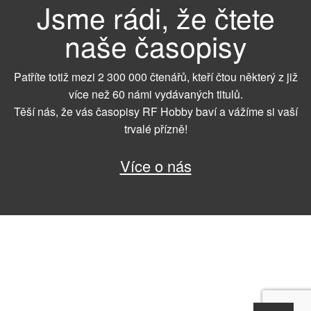
Jsme rádi, že čtete
naše časopisy
Patříte totiž mezi 2 300 000 čtenářů, kteří čtou některý z již
více než 60 námi vydávaných titulů.
Těší nás, že vás časopisy RF Hobby baví a vážíme si vaší
trvalé přízně!
Více o nás