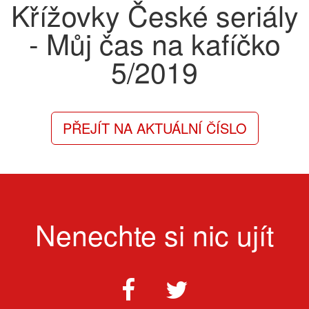
Křížovky České seriály
- Můj čas na kafíčko
5/2019
PŘEJÍT NA AKTUÁLNÍ ČÍSLO
Nenechte si nic ujít