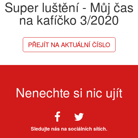
Super luštění - Můj čas
na kafíčko
3/2020
PŘEJÍT NA AKTUÁLNÍ ČÍSLO
Nenechte si nic ujít
Sledujte nás na sociálních sítích.