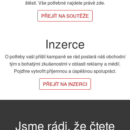
štěstí. Vše potřebné najdete právě zde.
PŘEJÍT NA SOUTĚŽE
Inzerce
O potřeby vaší příští kampaně se rád postará náš obchodní
tým s bohatými zkušenostmi v oblasti reklamy a médií.
Pojďme vytvořit příjemnou a úspěšnou spolupráci.
PŘEJÍT NA INZERCI
Jsme rádi, že čtete