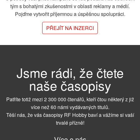
tým s bohatými zkušenostmi v oblasti reklamy a médií.
Pojďme vytvořit příjemnou a úspěšnou spolupráci.
PŘEJÍT NA INZERCI
Jsme rádi, že čtete
naše časopisy
Patříte totiž mezi 2 300 000 čtenářů, kteří čtou některý z již
více než 60 námi vydávaných titulů.
Těší nás, že vás časopisy RF Hobby baví a vážíme si vaší
trvalé přízně!
Více o nás