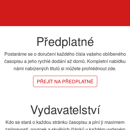
Předplatné
Postaráme se o doručení každého čísla vašeho oblíbeného
časopisu a jeho rychlé dodání až domů. Kompletní nabídku
námi nabízených titulů si můžete prohlédnout zde.
PŘEJÍT NA PŘEDPLATNÉ
Vydavatelství
Kdo se stará o každou stránku časopisu a plní ji maximem
zajímavostí, novinek a skvělých článků v každém vydaném