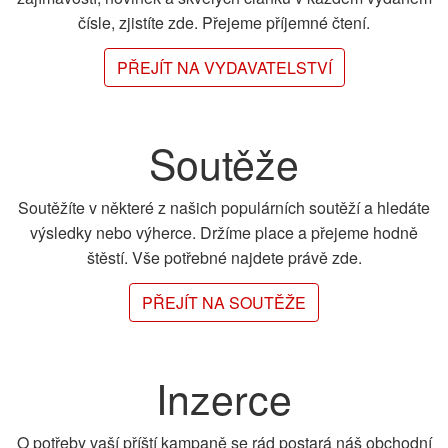
čísle, zjistíte zde. Přejeme příjemné čtení.
PŘEJÍT NA VYDAVATELSTVÍ
Soutěže
Soutěžíte v některé z našich populárních soutěží a hledáte
výsledky nebo výherce. Držíme place a přejeme hodně
štěstí. Vše potřebné najdete právě zde.
PŘEJÍT NA SOUTĚŽE
Inzerce
O potřeby vaší příští kampaně se rád postará náš obchodní