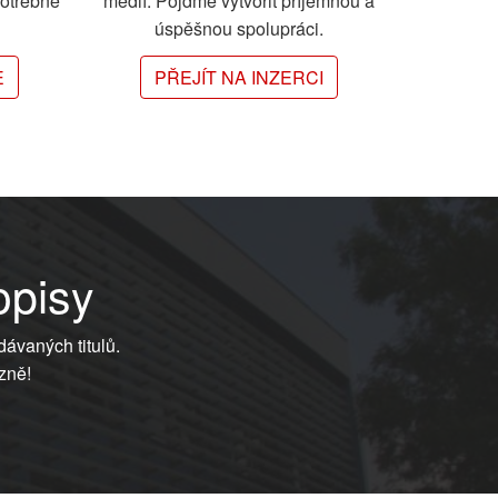
potřebné
médií. Pojďme vytvořit příjemnou a
úspěšnou spolupráci.
E
PŘEJÍT NA INZERCI
opisy
dávaných titulů.
zně!