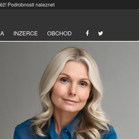
bnosti naleznete
ZDE
. | SRPNOVÁ soutěž! Podrobnosti nale
RA
INZERCE
OBCHOD