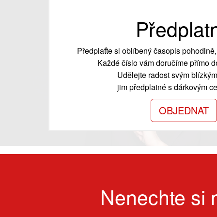
Předplat
Předplaťte si oblíbený časopis pohodlně, 
Každé číslo vám doručíme přímo do
Udělejte radost svým blízkým
jim předplatné s dárkovým cer
OBJEDNAT
Nenechte si n