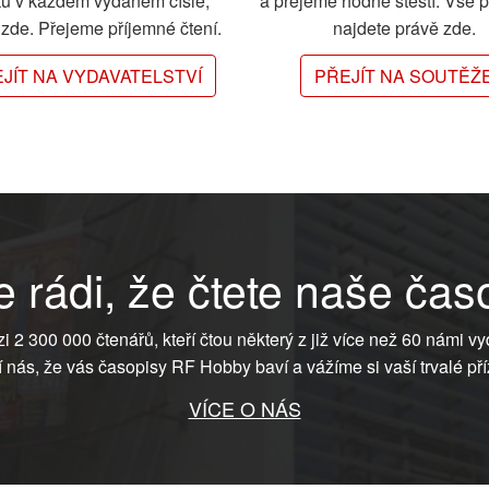
ků v každém vydaném čísle,
a přejeme hodně štěstí. Vše 
e zde. Přejeme příjemné čtení.
najdete právě zde.
JÍT NA VYDAVATELSTVÍ
PŘEJÍT NA SOUTĚŽ
 rádi, že čtete naše čas
ezi 2 300 000 čtenářů, kteří čtou některý z již více než 60 námi vy
í nás, že vás časopisy RF Hobby baví a vážíme si vaší trvalé pří
VÍCE O NÁS