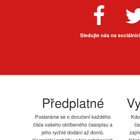
Sledujte nás na sociálních
Předplatné
Vy
Postaráme se o doručení každého
Kdo
čísla vašeho oblíbeného časopisu a
ča
jeho rychlé dodání až domů.
zají