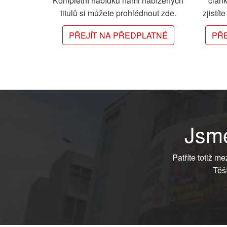
Kompletní nabídku námi nabízených
člán
titulů si můžete prohlédnout zde.
zjistít
PŘEJÍT NA PŘEDPLATNÉ
PŘE
Jsme
Patříte totiž m
Těš