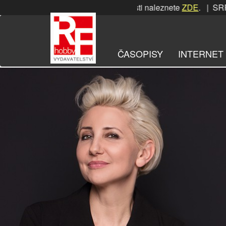
Přeskočit
SRPNOVÁ soutěž! Podrobnosti naleznete
ZDE
. | SRPNOVÁ so
na
obsah
ČASOPISY
INTERNET