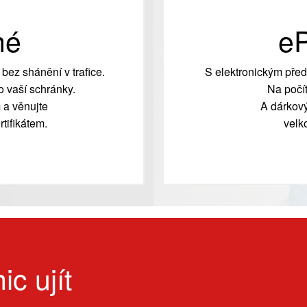
né
eP
bez shánění v trafice.
S elektronickým před
 vaší schránky.
Na počít
 a věnujte
A dárkový
tifikátem.
velk
ic ujít