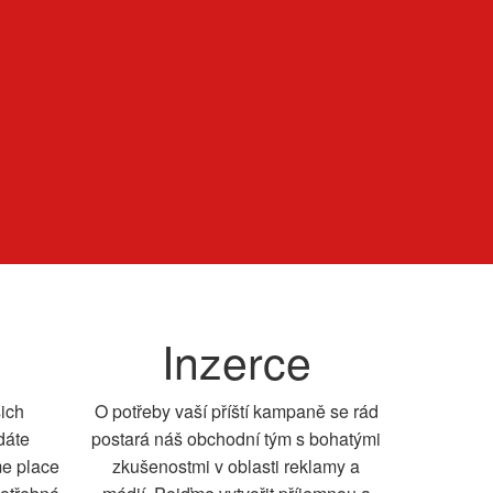
Inzerce
šich
O potřeby vaší příští kampaně se rád
dáte
postará náš obchodní tým s bohatými
me place
zkušenostmi v oblasti reklamy a