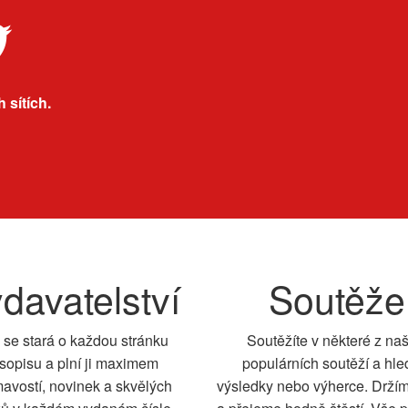
 sítích.
davatelství
Soutěže
 se stará o každou stránku
Soutěžíte v některé z na
sopisu a plní ji maximem
populárních soutěží a hle
mavostí, novinek a skvělých
výsledky nebo výherce. Drží