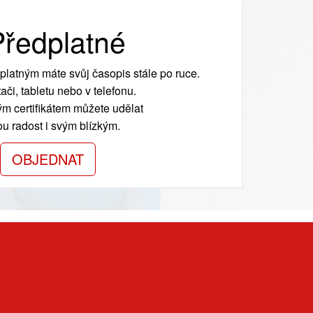
ředplatné
platným máte svůj časopis stále po ruce.
ači, tabletu nebo v telefonu.
m certifikátem můžete udělat
ou radost i svým blízkým.
OBJEDNAT