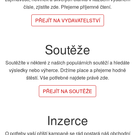
čísle, zjistíte zde. Přejeme příjemné čtení.
PŘEJÍT NA VYDAVATELSTVÍ
Soutěže
Soutěžíte v některé z našich populárních soutěží a hledáte
výsledky nebo výherce. Držíme place a přejeme hodně
štěstí. Vše potřebné najdete právě zde.
PŘEJÍT NA SOUTĚŽE
Inzerce
O potřeby vaší příští kampaně se rád postará náš obchodní