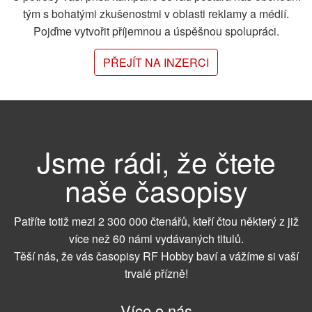
tým s bohatými zkušenostmi v oblasti reklamy a médií.
Pojďme vytvořit příjemnou a úspěšnou spolupráci.
PŘEJÍT NA INZERCI
Jsme rádi, že čtete
naše časopisy
Patříte totiž mezi 2 300 000 čtenářů, kteří čtou některý z již
více než 60 námi vydávaných titulů.
Těší nás, že vás časopisy RF Hobby baví a vážíme si vaší
trvalé přízně!
Více o nás