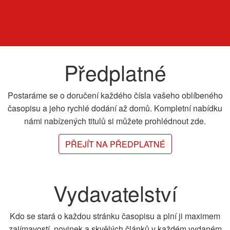
Předplatné
Postaráme se o doručení každého čísla vašeho oblíbeného
časopisu a jeho rychlé dodání až domů. Kompletní nabídku
námi nabízených titulů si můžete prohlédnout zde.
PŘEJÍT NA PŘEDPLATNÉ
Vydavatelství
Kdo se stará o každou stránku časopisu a plní ji maximem
zajímavostí, novinek a skvělých článků v každém vydaném