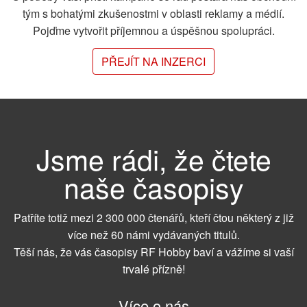
tým s bohatými zkušenostmi v oblasti reklamy a médií.
Pojďme vytvořit příjemnou a úspěšnou spolupráci.
PŘEJÍT NA INZERCI
Jsme rádi, že čtete
naše časopisy
Patříte totiž mezi 2 300 000 čtenářů, kteří čtou některý z již
více než 60 námi vydávaných titulů.
Těší nás, že vás časopisy RF Hobby baví a vážíme si vaší
trvalé přízně!
Více o nás