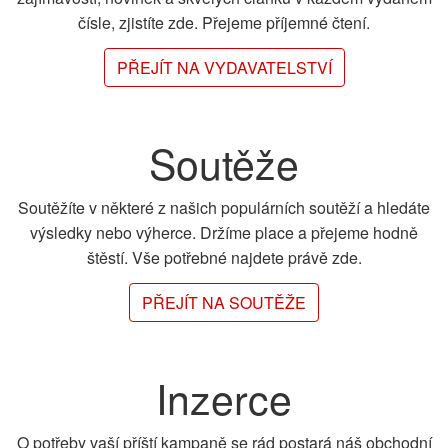
čísle, zjistíte zde. Přejeme příjemné čtení.
PŘEJÍT NA VYDAVATELSTVÍ
Soutěže
Soutěžíte v některé z našich populárních soutěží a hledáte
výsledky nebo výherce. Držíme place a přejeme hodně
štěstí. Vše potřebné najdete právě zde.
PŘEJÍT NA SOUTĚŽE
Inzerce
O potřeby vaší příští kampaně se rád postará náš obchodní