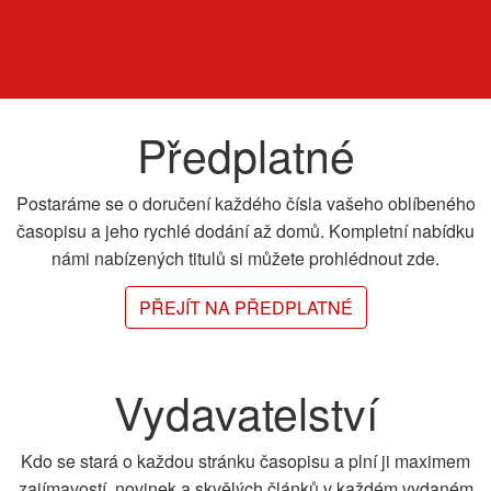
Předplatné
Postaráme se o doručení každého čísla vašeho oblíbeného
časopisu a jeho rychlé dodání až domů. Kompletní nabídku
námi nabízených titulů si můžete prohlédnout zde.
PŘEJÍT NA PŘEDPLATNÉ
Vydavatelství
Kdo se stará o každou stránku časopisu a plní ji maximem
zajímavostí, novinek a skvělých článků v každém vydaném