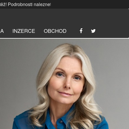
bnosti naleznete
ZDE
. | SRPNOVÁ soutěž! Podrobnosti nal
RA
INZERCE
OBCHOD