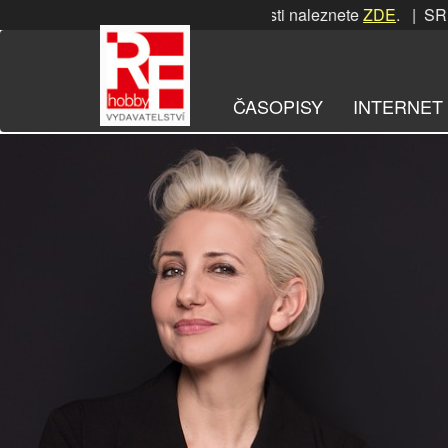
Přeskočit
SRPNOVÁ soutěž! Podrobnosti naleznete
ZDE
. | SRPNOVÁ so
na
obsah
ČASOPISY
INTERNET