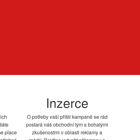
Inzerce
šich
O potřeby vaší příští kampaně se rád
dáte
postará náš obchodní tým s bohatými
me place
zkušenostmi v oblasti reklamy a