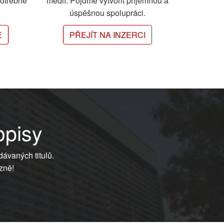
potřebné
médií. Pojďme vytvořit příjemnou a
úspěšnou spolupráci.
E
PŘEJÍT NA INZERCI
opisy
dávaných titulů.
zně!