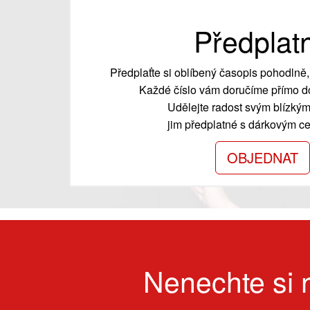
Předplat
Předplaťte si oblíbený časopis pohodlně, 
Každé číslo vám doručíme přímo do
Udělejte radost svým blízkým
jim předplatné s dárkovým cer
OBJEDNAT
Nenechte si n