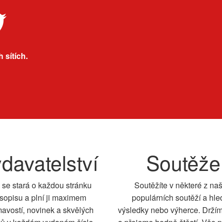
 sítích.
davatelství
Soutěže
 se stará o každou stránku
Soutěžíte v některé z na
sopisu a plní ji maximem
populárních soutěží a hle
mavostí, novinek a skvělých
výsledky nebo výherce. Drží