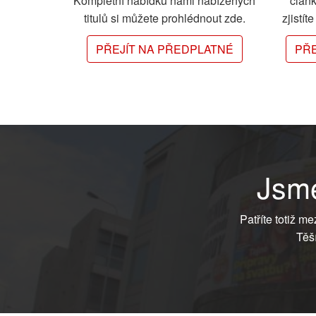
Kompletní nabídku námi nabízených
člán
titulů si můžete prohlédnout zde.
zjistít
PŘEJÍT NA PŘEDPLATNÉ
PŘE
Jsme
Patříte totiž m
Těš