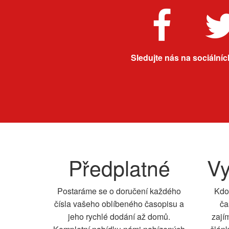
Sledujte nás na sociálních
Předplatné
Vy
Postaráme se o doručení každého
Kdo
čísla vašeho oblíbeného časopisu a
ča
jeho rychlé dodání až domů.
zají