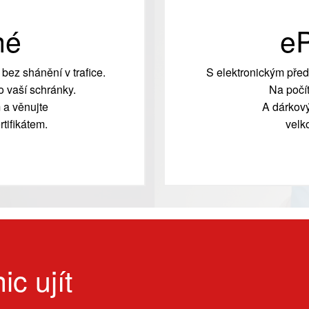
né
eP
bez shánění v trafice.
S elektronickým před
 vaší schránky.
Na počít
 a věnujte
A dárkový
tifikátem.
velk
ic ujít