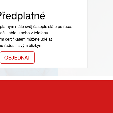
ředplatné
platným máte svůj časopis stále po ruce.
ači, tabletu nebo v telefonu.
m certifikátem můžete udělat
ou radost i svým blízkým.
OBJEDNAT