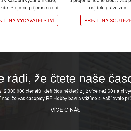
ků v každém vydaném čísle,
a přejeme hodně štěstí. Vše 
e zde. Přejeme příjemné čtení.
najdete právě zde.
JÍT NA VYDAVATELSTVÍ
PŘEJÍT NA SOUTĚŽ
 rádi, že čtete naše čas
ezi 2 300 000 čtenářů, kteří čtou některý z již více než 60 námi vy
í nás, že vás časopisy RF Hobby baví a vážíme si vaší trvalé pří
VÍCE O NÁS