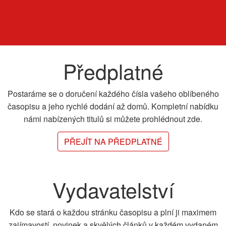
Předplatné
Postaráme se o doručení každého čísla vašeho oblíbeného
časopisu a jeho rychlé dodání až domů. Kompletní nabídku
námi nabízených titulů si můžete prohlédnout zde.
PŘEJÍT NA PŘEDPLATNÉ
Vydavatelství
Kdo se stará o každou stránku časopisu a plní ji maximem
zajímavostí, novinek a skvělých článků v každém vydaném