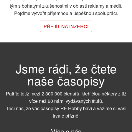
tým s bohatými zkušenostmi v oblasti reklamy a médií.
Pojďme vytvořit příjemnou a úspěšnou spolupráci.
PŘEJÍT NA INZERCI
Jsme rádi, že čtete
naše časopisy
Patříte totiž mezi 2 300 000 čtenářů, kteří čtou některý z již
více než 60 námi vydávaných titulů.
Těší nás, že vás časopisy RF Hobby baví a vážíme si vaší
trvalé přízně!
Více o nás