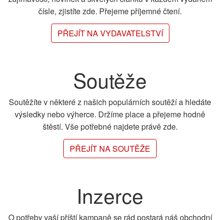
čísle, zjistíte zde. Přejeme příjemné čtení.
PŘEJÍT NA VYDAVATELSTVÍ
Soutěže
Soutěžíte v některé z našich populárních soutěží a hledáte
výsledky nebo výherce. Držíme place a přejeme hodně
štěstí. Vše potřebné najdete právě zde.
PŘEJÍT NA SOUTĚŽE
Inzerce
O potřeby vaší příští kampaně se rád postará náš obchodní