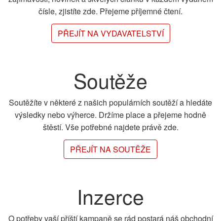
čísle, zjistíte zde. Přejeme příjemné čtení.
PŘEJÍT NA VYDAVATELSTVÍ
Soutěže
Soutěžíte v některé z našich populárních soutěží a hledáte
výsledky nebo výherce. Držíme place a přejeme hodně
štěstí. Vše potřebné najdete právě zde.
PŘEJÍT NA SOUTĚŽE
Inzerce
O potřeby vaší příští kampaně se rád postará náš obchodní