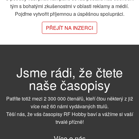
tým s bohatými zkušenostmi v oblasti reklamy a médií.
Pojďme vytvořit příjemnou a úspěšnou spolupráci.
PŘEJÍT NA INZERCI
Jsme rádi, že čtete
naše časopisy
Patříte totiž mezi 2 300 000 čtenářů, kteří čtou některý z již
více než 60 námi vydávaných titulů.
Těší nás, že vás časopisy RF Hobby baví a vážíme si vaší
trvalé přízně!
Více o nás