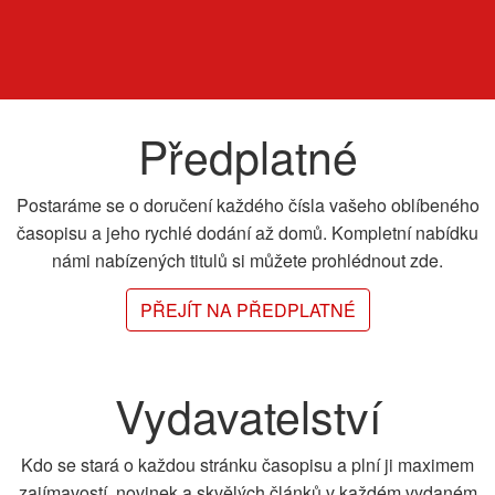
Předplatné
Postaráme se o doručení každého čísla vašeho oblíbeného
časopisu a jeho rychlé dodání až domů. Kompletní nabídku
námi nabízených titulů si můžete prohlédnout zde.
PŘEJÍT NA PŘEDPLATNÉ
Vydavatelství
Kdo se stará o každou stránku časopisu a plní ji maximem
zajímavostí, novinek a skvělých článků v každém vydaném