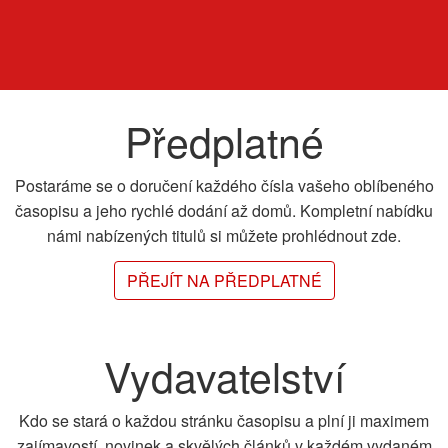
Předplatné
Postaráme se o doručení každého čísla vašeho oblíbeného
časopisu a jeho rychlé dodání až domů. Kompletní nabídku
námi nabízených titulů si můžete prohlédnout zde.
PŘEJÍT NA PŘEDPLATNÉ
Vydavatelství
Kdo se stará o každou stránku časopisu a plní ji maximem
zajímavostí, novinek a skvělých článků v každém vydaném