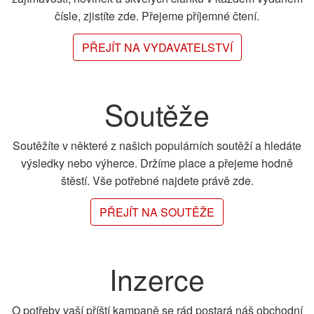
čísle, zjistíte zde. Přejeme příjemné čtení.
PŘEJÍT NA VYDAVATELSTVÍ
Soutěže
Soutěžíte v některé z našich populárních soutěží a hledáte
výsledky nebo výherce. Držíme place a přejeme hodně
štěstí. Vše potřebné najdete právě zde.
PŘEJÍT NA SOUTĚŽE
Inzerce
O potřeby vaší příští kampaně se rád postará náš obchodní