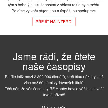
tým s bohatými zkušenostmi v oblasti reklamy a médií.
Pojďme vytvořit příjemnou a úspěšnou spolupráci.
PŘEJÍT NA INZERCI
Jsme rádi, že čtete
naše časopisy
Patříte totiž mezi 2 300 000 čtenářů, kteří čtou některý z již
více než 60 námi vydávaných titulů.
Těší nás, že vás časopisy RF Hobby baví a vážíme si vaší
trvalé přízně!
Více o nás