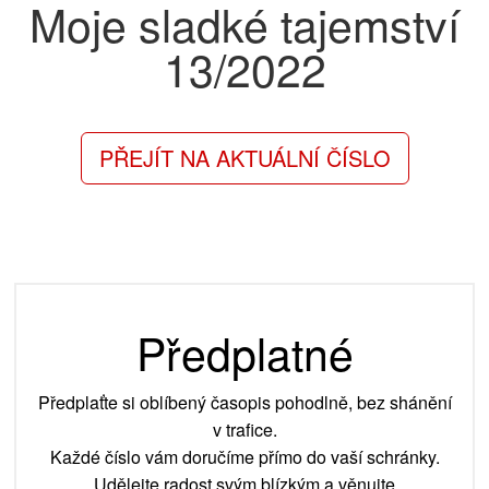
Moje sladké tajemství
13/2022
PŘEJÍT NA AKTUÁLNÍ ČÍSLO
Předplatné
Předplaťte si oblíbený časopis pohodlně, bez shánění
v trafice.
Každé číslo vám doručíme přímo do vaší schránky.
Udělejte radost svým blízkým a věnujte