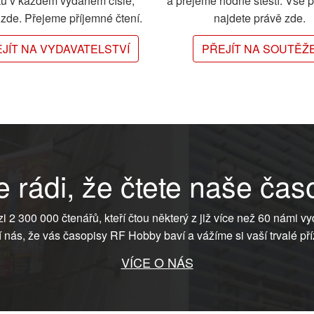
ků v každém vydaném čísle,
a přejeme hodně štěstí. Vše 
e zde. Přejeme příjemné čtení.
najdete právě zde.
JÍT NA VYDAVATELSTVÍ
PŘEJÍT NA SOUTĚŽ
 rádi, že čtete naše čas
ezi 2 300 000 čtenářů, kteří čtou některý z již více než 60 námi vy
í nás, že vás časopisy RF Hobby baví a vážíme si vaší trvalé pří
VÍCE O NÁS