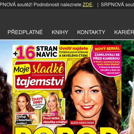
utěž! Podrobnosti naleznete
ZDE
. | SRPNOVÁ soutěž! Podro
PŘEDPLATNÉ
KNIHY
KONTAKTY
KARIÉ