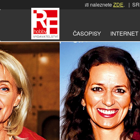
Přeskočit
SRPNOVÁ soutěž! Podrobnosti naleznete
ZDE
. | SRPNOVÁ so
na
obsah
ČASOPISY
INTERNET