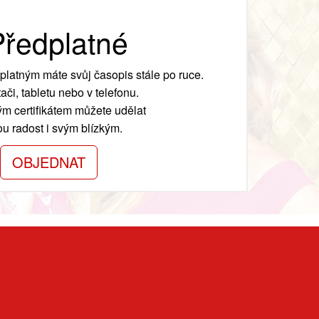
ředplatné
platným máte svůj časopis stále po ruce.
ači, tabletu nebo v telefonu.
m certifikátem můžete udělat
ou radost i svým blízkým.
OBJEDNAT