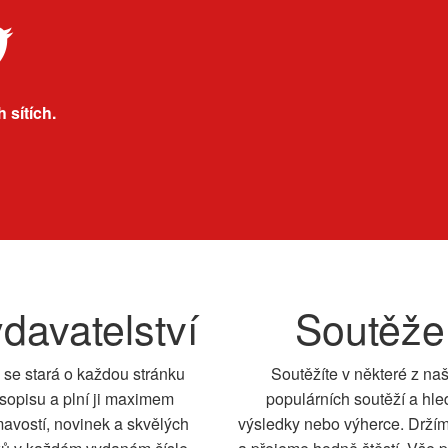
 sítích.
davatelství
Soutěže
 se stará o každou stránku
Soutěžíte v některé z na
sopisu a plní ji maximem
populárních soutěží a hle
mavostí, novinek a skvělých
výsledky nebo výherce. Drží