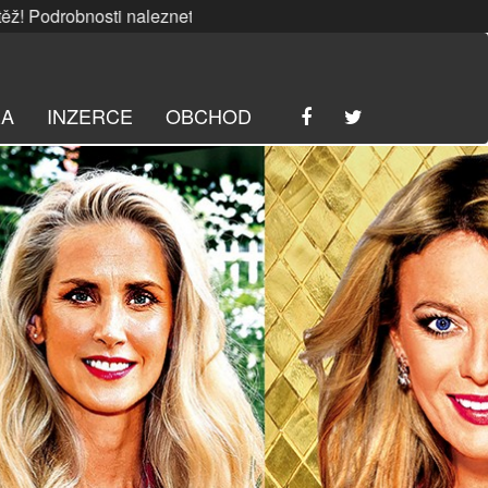
bnosti naleznete
ZDE
. | SRPNOVÁ soutěž! Podrobnosti nale
RA
INZERCE
OBCHOD