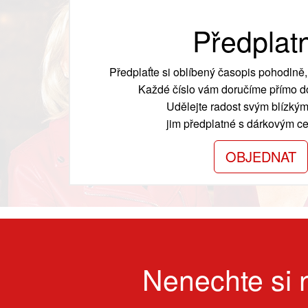
Předplat
Předplaťte si oblíbený časopis pohodlně, 
Každé číslo vám doručíme přímo do
Udělejte radost svým blízkým
jim předplatné s dárkovým cer
OBJEDNAT
Nenechte si n