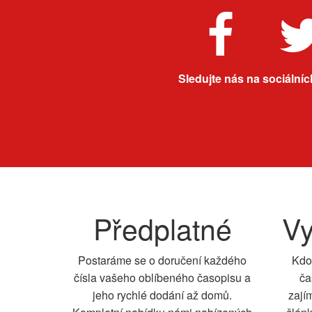
Sledujte nás na sociálních
Předplatné
Vy
Postaráme se o doručení každého
Kdo
čísla vašeho oblíbeného časopisu a
ča
jeho rychlé dodání až domů.
zají