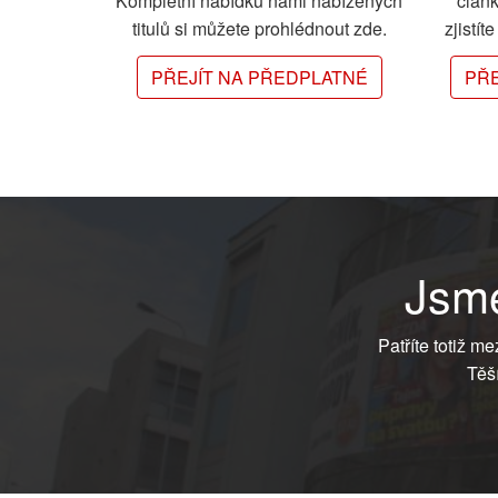
Kompletní nabídku námi nabízených
člán
titulů si můžete prohlédnout zde.
zjistít
PŘEJÍT NA PŘEDPLATNÉ
PŘE
Jsme
Patříte totiž m
Těš