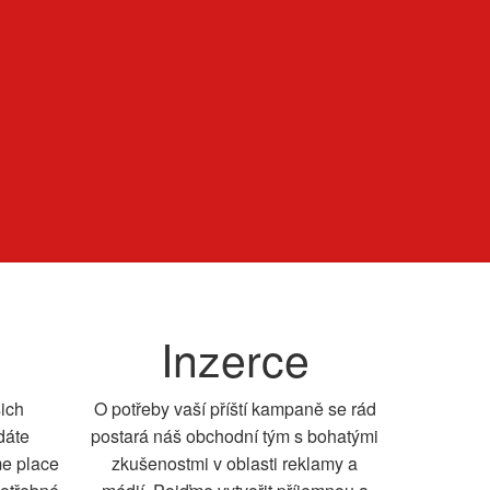
Inzerce
šich
O potřeby vaší příští kampaně se rád
dáte
postará náš obchodní tým s bohatými
me place
zkušenostmi v oblasti reklamy a