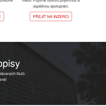
potřebné
médií. Pojďme vytvořit příjemnou a
úspěšnou spolupráci.
E
PŘEJÍT NA INZERCI
opisy
dávaných titulů.
zně!