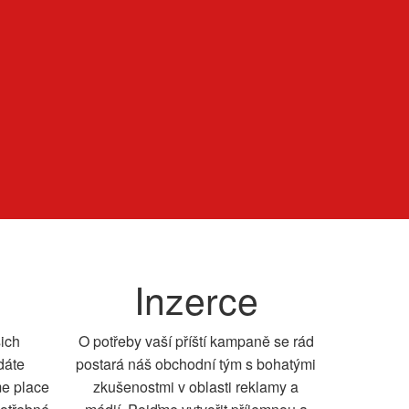
Inzerce
šich
O potřeby vaší příští kampaně se rád
dáte
postará náš obchodní tým s bohatými
me place
zkušenostmi v oblasti reklamy a