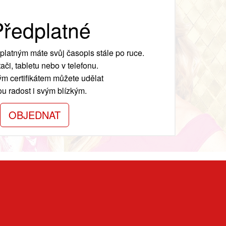
ředplatné
platným máte svůj časopis stále po ruce.
ači, tabletu nebo v telefonu.
m certifikátem můžete udělat
ou radost i svým blízkým.
OBJEDNAT