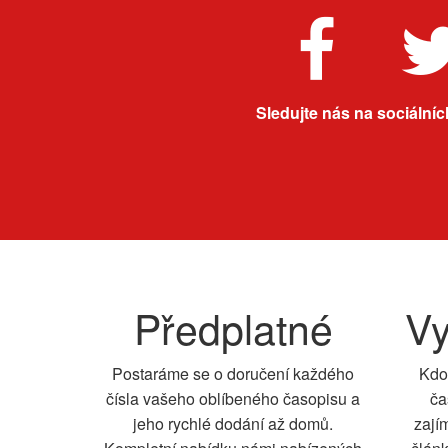
Sledujte nás na sociálních
Předplatné
Vy
Postaráme se o doručení každého
Kdo
čísla vašeho oblíbeného časopisu a
ča
jeho rychlé dodání až domů.
zají