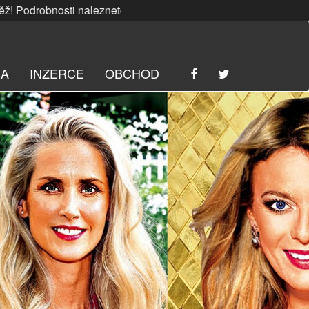
nosti naleznete
ZDE
. | SRPNOVÁ soutěž! Podrobnosti nalez
RA
INZERCE
OBCHOD