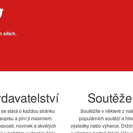
 sítích.
davatelství
Soutěže
 se stará o každou stránku
Soutěžíte v některé z na
sopisu a plní ji maximem
populárních soutěží a hle
mavostí, novinek a skvělých
výsledky nebo výherce. Drží