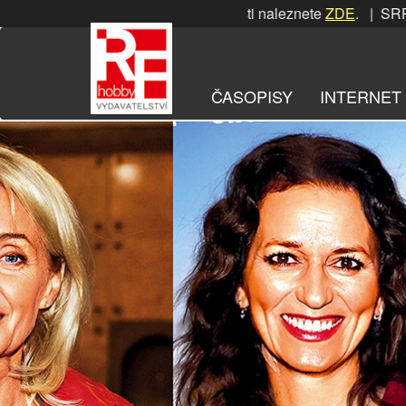
Přeskočit
RPNOVÁ soutěž! Podrobnosti naleznete
ZDE
. | SRPNOVÁ sout
na
obsah
ČASOPISY
INTERNET