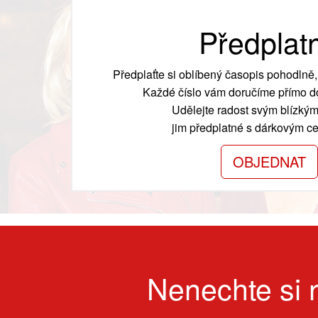
Předplat
Předplaťte si oblíbený časopis pohodlně, 
Každé číslo vám doručíme přímo do
Udělejte radost svým blízkým
jim předplatné s dárkovým cer
OBJEDNAT
Nenechte si n