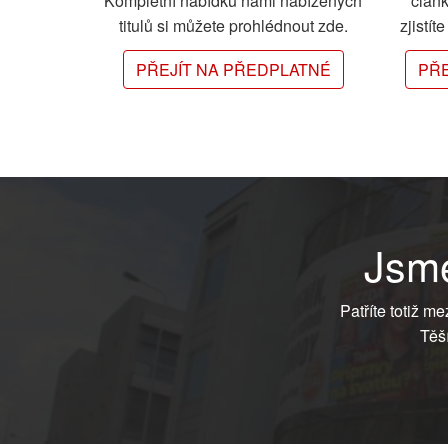
Kompletní nabídku námi nabízených
člán
titulů si můžete prohlédnout zde.
zjistít
PŘEJÍT NA PŘEDPLATNÉ
PŘE
Jsme
Patříte totiž m
Těš