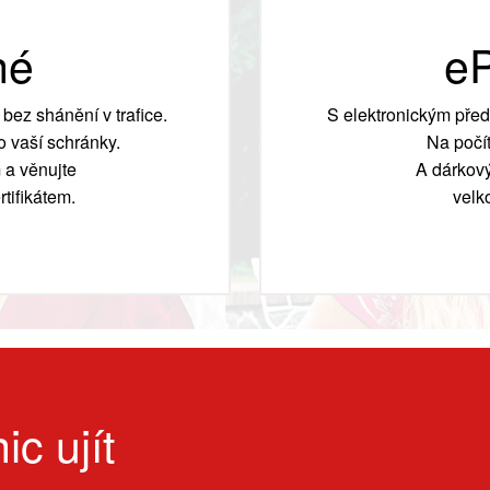
né
eP
bez shánění v trafice.
S elektronickým před
 vaší schránky.
Na počít
 a věnujte
A dárkový
tifikátem.
velk
ic ujít