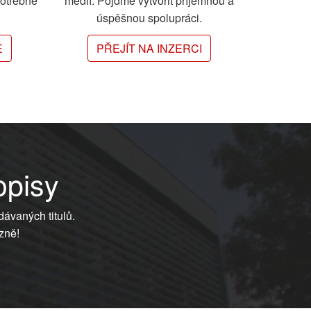
potřebné
médií. Pojďme vytvořit příjemnou a
úspěšnou spolupráci.
E
PŘEJÍT NA INZERCI
opisy
dávaných titulů.
zně!