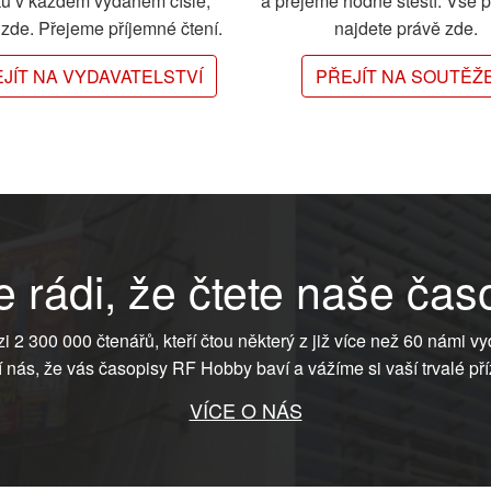
ků v každém vydaném čísle,
a přejeme hodně štěstí. Vše 
e zde. Přejeme příjemné čtení.
najdete právě zde.
JÍT NA VYDAVATELSTVÍ
PŘEJÍT NA SOUTĚŽ
 rádi, že čtete naše čas
ezi 2 300 000 čtenářů, kteří čtou některý z již více než 60 námi vy
í nás, že vás časopisy RF Hobby baví a vážíme si vaší trvalé pří
VÍCE O NÁS