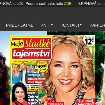
ěž! Podrobnosti naleznete
ZDE
. | SRPNOVÁ soutěž! Podrob
PŘEDPLATNÉ
KNIHY
KONTAKTY
KARIÉ