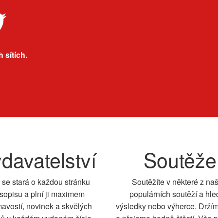
 sítích.
davatelství
Soutěže
 se stará o každou stránku
Soutěžíte v některé z na
sopisu a plní ji maximem
populárních soutěží a hle
mavostí, novinek a skvělých
výsledky nebo výherce. Drží