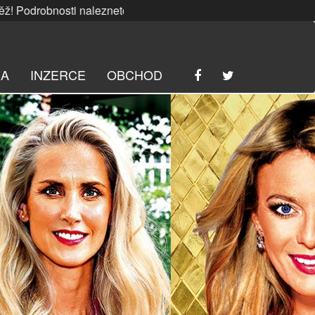
nosti naleznete
ZDE
. | SRPNOVÁ soutěž! Podrobnosti nale
RA
INZERCE
OBCHOD