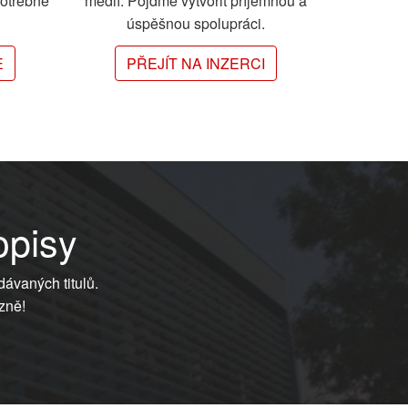
potřebné
médií. Pojďme vytvořit příjemnou a
úspěšnou spolupráci.
E
PŘEJÍT NA INZERCI
opisy
dávaných titulů.
zně!