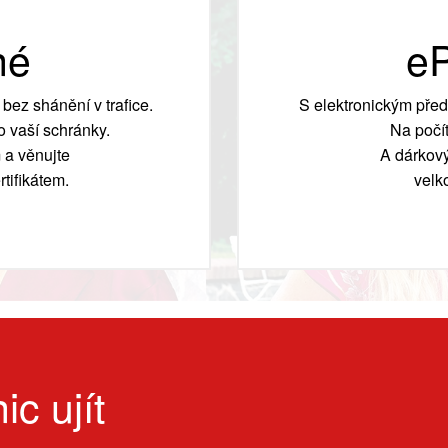
né
eP
bez shánění v trafice.
S elektronickým před
 vaší schránky.
Na počít
 a věnujte
A dárkový
tifikátem.
velk
ic ujít