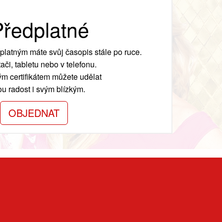
ředplatné
platným máte svůj časopis stále po ruce.
ači, tabletu nebo v telefonu.
m certifikátem můžete udělat
ou radost i svým blízkým.
OBJEDNAT