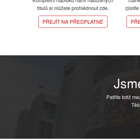
Kompletní nabídku námi nabízených
člán
titulů si můžete prohlédnout zde.
zjistít
PŘEJÍT NA PŘEDPLATNÉ
PŘE
Jsme
Patříte totiž m
Těš