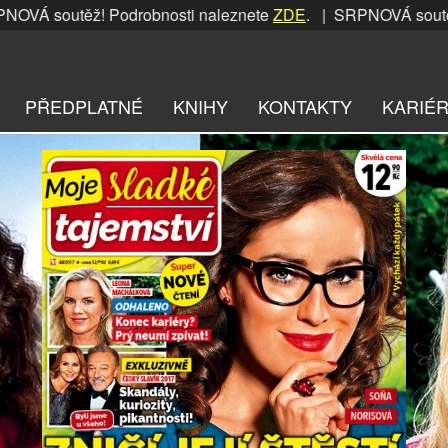
těž! Podrobnosti naleznete
ZDE
. | SRPNOVÁ soutěž! Podrob
PŘEDPLATNÉ
KNIHY
KONTAKTY
KARIÉ