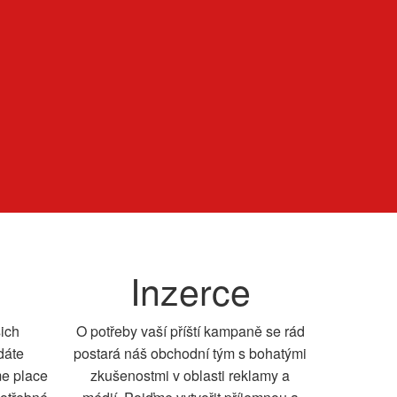
Inzerce
šich
O potřeby vaší příští kampaně se rád
dáte
postará náš obchodní tým s bohatými
me place
zkušenostmi v oblasti reklamy a