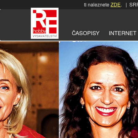
Přeskočit
RPNOVÁ soutěž! Podrobnosti naleznete
ZDE
. | SRPNOVÁ sou
na
obsah
ČASOPISY
INTERNET