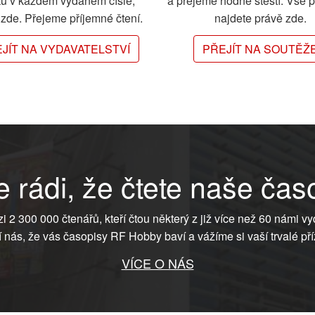
ků v každém vydaném čísle,
a přejeme hodně štěstí. Vše 
e zde. Přejeme příjemné čtení.
najdete právě zde.
JÍT NA VYDAVATELSTVÍ
PŘEJÍT NA SOUTĚŽ
 rádi, že čtete naše čas
ezi 2 300 000 čtenářů, kteří čtou některý z již více než 60 námi vy
í nás, že vás časopisy RF Hobby baví a vážíme si vaší trvalé pří
VÍCE O NÁS