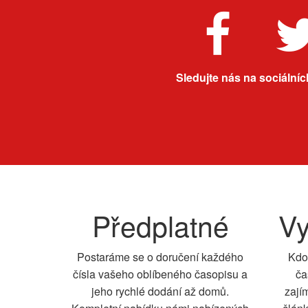
Sledujte nás na sociálních
Předplatné
Vy
Postaráme se o doručení každého
Kdo
čísla vašeho oblíbeného časopisu a
ča
jeho rychlé dodání až domů.
zají