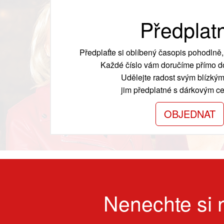
Předplat
Předplaťte si oblíbený časopis pohodlně, 
Každé číslo vám doručíme přímo do
Udělejte radost svým blízkým
jim předplatné s dárkovým cer
OBJEDNAT
Nenechte si n