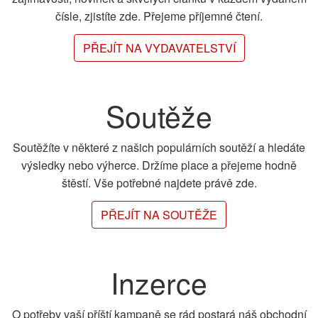
čísle, zjistíte zde. Přejeme příjemné čtení.
PŘEJÍT NA VYDAVATELSTVÍ
Soutěže
Soutěžíte v některé z našich populárních soutěží a hledáte
výsledky nebo výherce. Držíme place a přejeme hodně
štěstí. Vše potřebné najdete právě zde.
PŘEJÍT NA SOUTĚŽE
Inzerce
O potřeby vaší příští kampaně se rád postará náš obchodní