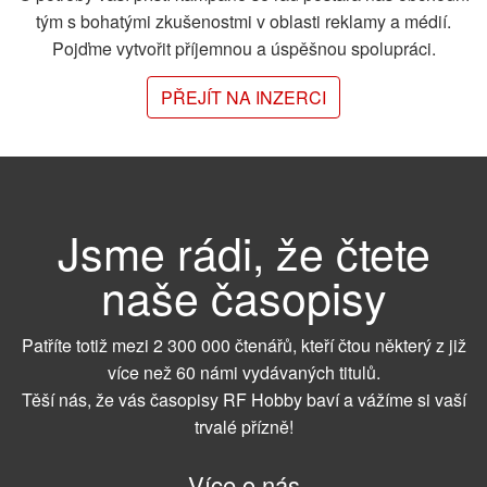
tým s bohatými zkušenostmi v oblasti reklamy a médií.
Pojďme vytvořit příjemnou a úspěšnou spolupráci.
PŘEJÍT NA INZERCI
Jsme rádi, že čtete
naše časopisy
Patříte totiž mezi 2 300 000 čtenářů, kteří čtou některý z již
více než 60 námi vydávaných titulů.
Těší nás, že vás časopisy RF Hobby baví a vážíme si vaší
trvalé přízně!
Více o nás