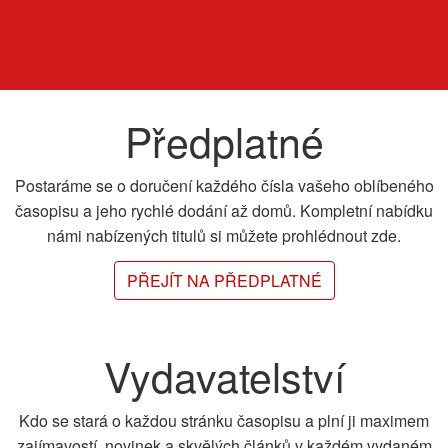
Předplatné
Postaráme se o doručení každého čísla vašeho oblíbeného
časopisu a jeho rychlé dodání až domů. Kompletní nabídku
námi nabízených titulů si můžete prohlédnout zde.
PŘEJÍT NA PŘEDPLATNÉ
Vydavatelství
Kdo se stará o každou stránku časopisu a plní ji maximem
zajímavostí, novinek a skvělých článků v každém vydaném