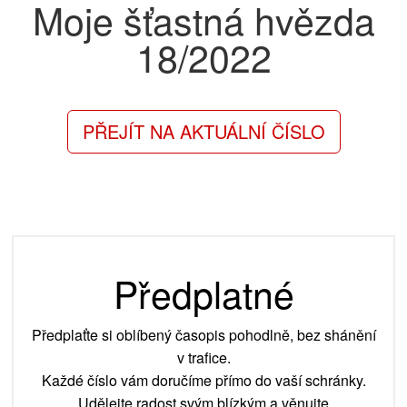
Moje šťastná hvězda
18/2022
PŘEJÍT NA AKTUÁLNÍ ČÍSLO
Předplatné
Předplaťte si oblíbený časopis pohodlně, bez shánění
v trafice.
Každé číslo vám doručíme přímo do vaší schránky.
Udělejte radost svým blízkým a věnujte