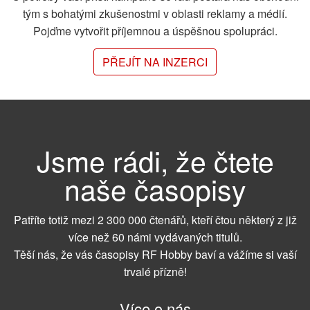
tým s bohatými zkušenostmi v oblasti reklamy a médií.
Pojďme vytvořit příjemnou a úspěšnou spolupráci.
PŘEJÍT NA INZERCI
Jsme rádi, že čtete
naše časopisy
Patříte totiž mezi 2 300 000 čtenářů, kteří čtou některý z již
více než 60 námi vydávaných titulů.
Těší nás, že vás časopisy RF Hobby baví a vážíme si vaší
trvalé přízně!
Více o nás