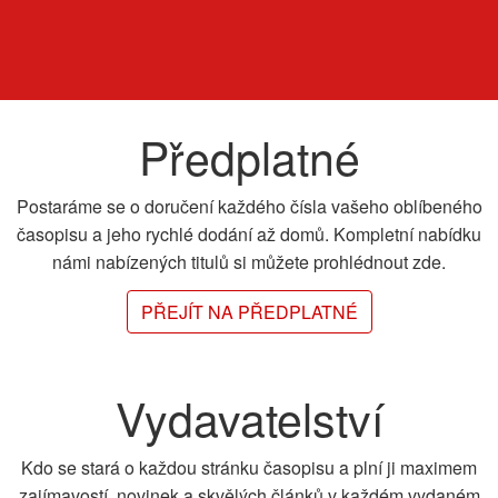
Předplatné
Postaráme se o doručení každého čísla vašeho oblíbeného
časopisu a jeho rychlé dodání až domů. Kompletní nabídku
námi nabízených titulů si můžete prohlédnout zde.
PŘEJÍT NA PŘEDPLATNÉ
Vydavatelství
Kdo se stará o každou stránku časopisu a plní ji maximem
zajímavostí, novinek a skvělých článků v každém vydaném