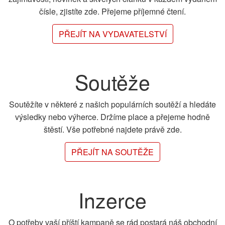
čísle, zjistíte zde. Přejeme příjemné čtení.
PŘEJÍT NA VYDAVATELSTVÍ
Soutěže
Soutěžíte v některé z našich populárních soutěží a hledáte
výsledky nebo výherce. Držíme place a přejeme hodně
štěstí. Vše potřebné najdete právě zde.
PŘEJÍT NA SOUTĚŽE
Inzerce
O potřeby vaší příští kampaně se rád postará náš obchodní