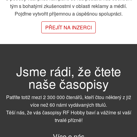
tým s bohatými zkušenostmi v oblasti reklamy a médií.
Pojďme vytvořit příjemnou a úspěšnou spolupráci.
PŘEJÍT NA INZERCI
Jsme rádi, že čtete
naše časopisy
Patříte totiž mezi 2 300 000 čtenářů, kteří čtou některý z již
více než 60 námi vydávaných titulů.
Těší nás, že vás časopisy RF Hobby baví a vážíme si vaší
trvalé přízně!
Více o nás