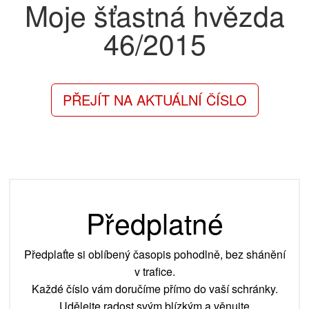
Moje šťastná hvězda
46/2015
PŘEJÍT NA AKTUÁLNÍ ČÍSLO
Předplatné
Předplaťte si oblíbený časopis pohodlně, bez shánění
v trafice.
Každé číslo vám doručíme přímo do vaší schránky.
Udělejte radost svým blízkým a věnujte