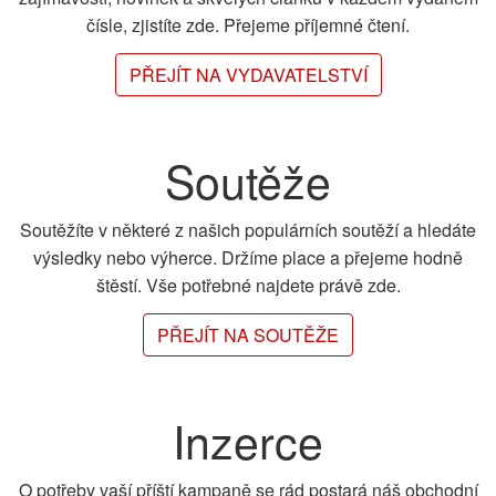
čísle, zjistíte zde. Přejeme příjemné čtení.
PŘEJÍT NA VYDAVATELSTVÍ
Soutěže
Soutěžíte v některé z našich populárních soutěží a hledáte
výsledky nebo výherce. Držíme place a přejeme hodně
štěstí. Vše potřebné najdete právě zde.
PŘEJÍT NA SOUTĚŽE
Inzerce
O potřeby vaší příští kampaně se rád postará náš obchodní