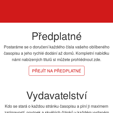
Předplatné
Postaráme se o doručení každého čísla vašeho oblíbeného
časopisu a jeho rychlé dodání až domů. Kompletní nabídku
námi nabízených titulů si můžete prohlédnout zde.
PŘEJÍT NA PŘEDPLATNÉ
Vydavatelství
Kdo se stará o každou stránku časopisu a plní ji maximem
zajímavostí, novinek a skvělých článků v každém vydaném